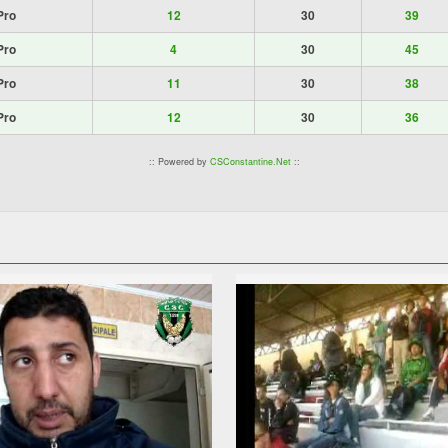
Pro
12
30
39
Pro
4
30
45
Pro
11
30
38
Pro
12
30
36
:: Powered by
CSConstantine.Net
::