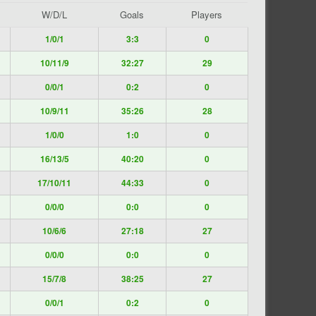
W/D/L
Goals
Players
1/0/1
3:3
0
10/11/9
32:27
29
0/0/1
0:2
0
10/9/11
35:26
28
1/0/0
1:0
0
16/13/5
40:20
0
17/10/11
44:33
0
0/0/0
0:0
0
10/6/6
27:18
27
0/0/0
0:0
0
15/7/8
38:25
27
0/0/1
0:2
0