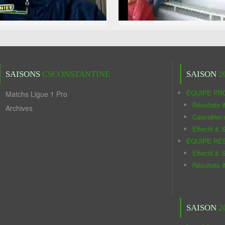
SAISONS
CSCONSTANTINE
SAISON
2
ÉQUIPE PR
Matchs Ligue 1 Pro
Résultats 
Archives
Calendrier
Effectif & S
ÉQUIPE RÉ
Effectif & S
Résultats 
SAISON
2