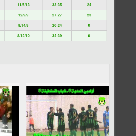
11/6/13
33:35
24
12/9/9
27:27
23
8/14/8
20:24
0
8/12/10
34:39
0