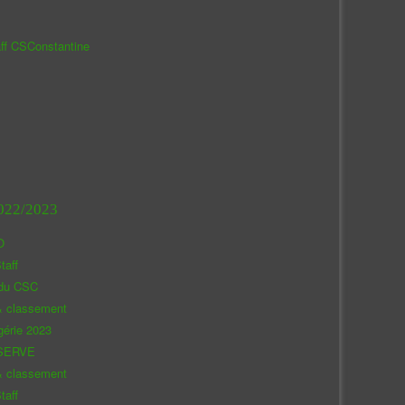
aff CSConstantine
022/2023
O
taff
 du CSC
& classement
gérie 2023
SERVE
& classement
taff