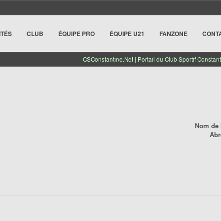
ITÉS
CLUB
ÉQUIPE PRO
ÉQUIPE U21
FANZONE
CONT
CSConstantine.Net | Portail du Club Sportif Constant
Nom de l
Abr