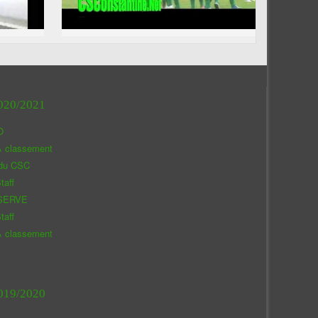
020/2021
O
& classement
 du CSC
taff
SERVE
taff
& classement
019/2020