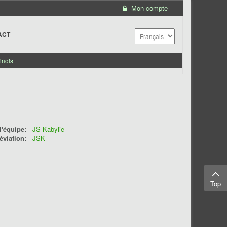
Mon compte
ACT
inois
'équipe:
JS Kabylie
éviation:
JSK
Top