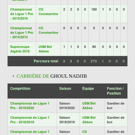
Championnat
CS
2
2
0
0
180
1
0
0
0
de Ligue 1 Pro
Constantine
- 2015/2016
Championnat
CS
0
0
0
0
0
0
0
0
0
de Ligue 1 Pro
Constantine
- 2014/2015
Supercoupe
USM Bel
1
1
0
0
90
0
0
0
0
Algérie 2018
Abbes
Parcours total
3
3
0
0
270
1
0
0
0
CARRIÈRE DE
GHOUL NADJIB
Compétition
Saison
Équipe
Fonction /
Position
Championnat de Ligue 1
Saison
USM Bel
Gardien de
Pro - 2019/2020
2019/2020
Abbes
but
Championnat de Ligue 1
Saison
USM Bel
Gardien de
Pro - 2018/2019
2018/2019
Abbes
but
Championnat de Ligue 1
Saison
CS
Gardien de