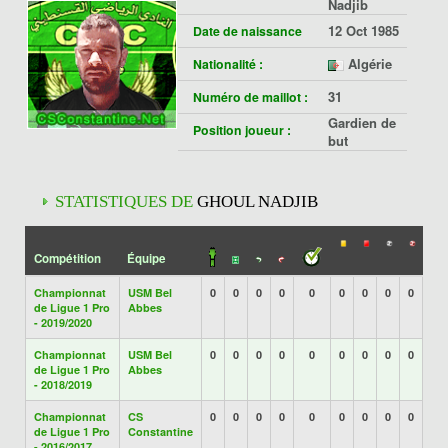
Nadjib
12 Oct 1985
Date de naissance
Algérie
Nationalité :
31
Numéro de maillot :
Gardien de
Position joueur :
but
STATISTIQUES DE
GHOUL NADJIB
Compétition
Équipe
Championnat
USM Bel
0
0
0
0
0
0
0
0
0
de Ligue 1 Pro
Abbes
- 2019/2020
Championnat
USM Bel
0
0
0
0
0
0
0
0
0
de Ligue 1 Pro
Abbes
- 2018/2019
Championnat
CS
0
0
0
0
0
0
0
0
0
de Ligue 1 Pro
Constantine
- 2016/2017