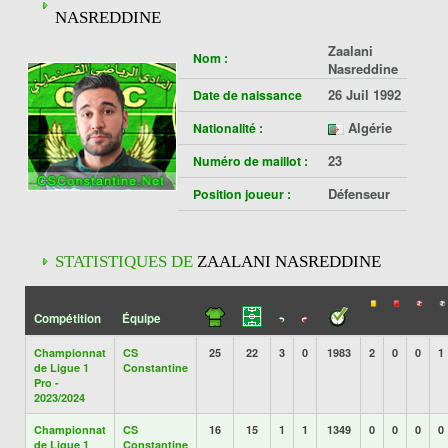
NASREDDINE
Zaalani
Nom :
Nasreddine
26 Juil 1992
Date de naissance
Algérie
Nationalité :
23
Numéro de maillot :
Défenseur
Position joueur :
STATISTIQUES DE
ZAALANI NASREDDINE
Compétition
Équipe
Championnat
CS
25
22
3
0
1983
2
0
0
1
de Ligue 1
Constantine
Pro -
2023/2024
Championnat
CS
16
15
1
1
1349
0
0
0
0
de Ligue 1
Constantine