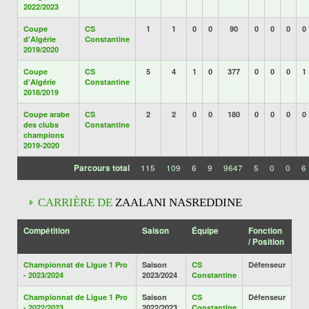
2022/2023
Coupe
CS
1
1
0
0
90
0
0
0
0
d'Algérie
Constantine
2019/2020
Coupe
CS
5
4
1
0
377
0
0
0
1
d'Algérie
Constantine
2018/2019
Coupe arabe
CS
2
2
0
0
180
0
0
0
0
des clubs
Constantine
champions
2019-2020
Parcours total
115
109
6
9
9647
5
0
0
6
CARRIÈRE DE
ZAALANI NASREDDINE
Compétition
Saison
Équipe
Fonction
/ Position
Championnat de Ligue 1 Pro
Saison
CS
Défenseur
- 2023/2024
2023/2024
Constantine
Championnat de Ligue 1 Pro
Saison
CS
Défenseur
- 2022/2023
2022/2023
Constantine