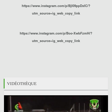
https://www.instagram.com/p/BjI09ppDxIC/?
utm_source=ig_web_copy_link
https://www.instagram.com/p/Boo-XwbFzmH/?
utm_source=ig_web_copy_link
VIDÉOTHÈQUE