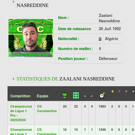
NASREDDINE
Zaalani
Nom :
Nasreddine
26 Juil 1992
Date de naissance
Algérie
Nationalité :
4
Numéro de maillot :
Défenseur
Position joueur :
STATISTIQUES DE
ZAALANI NASREDDINE
Compétition
Équipe
Championnat
CS
25
22
3
0
1983
2
0
0
1
de Ligue 1
Constantine
Pro -
2023/2024
Championnat
CS
16
15
1
1
1349
0
0
0
0
de Ligue 1
Constantine