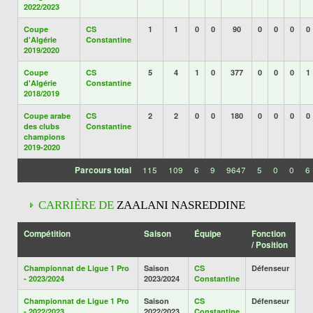
2022/2023
Coupe
CS
1
1
0
0
90
0
0
0
0
d'Algérie
Constantine
2019/2020
Coupe
CS
5
4
1
0
377
0
0
0
1
d'Algérie
Constantine
2018/2019
Coupe arabe
CS
2
2
0
0
180
0
0
0
0
des clubs
Constantine
champions
2019-2020
Parcours total
115
109
6
9
9647
5
0
0
6
CARRIÈRE DE
ZAALANI NASREDDINE
Compétition
Saison
Équipe
Fonction
/ Position
Championnat de Ligue 1 Pro
Saison
CS
Défenseur
- 2023/2024
2023/2024
Constantine
Championnat de Ligue 1 Pro
Saison
CS
Défenseur
- 2022/2023
2022/2023
Constantine