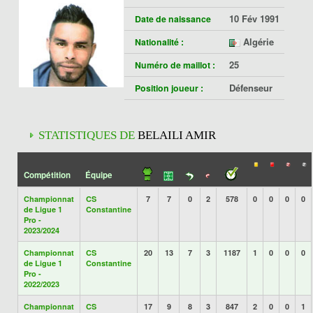
10 Fév 1991
Date de naissance
Algérie
Nationalité :
25
Numéro de maillot :
Défenseur
Position joueur :
STATISTIQUES DE
BELAILI AMIR
Compétition
Équipe
Championnat
CS
7
7
0
2
578
0
0
0
0
de Ligue 1
Constantine
Pro -
2023/2024
Championnat
CS
20
13
7
3
1187
1
0
0
0
de Ligue 1
Constantine
Pro -
2022/2023
Championnat
CS
17
9
8
3
847
2
0
0
1