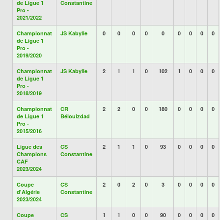
de Ligue 1
Constantine
Pro -
2021/2022
Championnat
JS Kabylie
0
0
0
0
0
0
0
0
0
de Ligue 1
Pro -
2019/2020
Championnat
JS Kabylie
2
1
1
0
102
1
0
0
0
de Ligue 1
Pro -
2018/2019
Championnat
CR
2
2
0
0
180
0
0
0
0
de Ligue 1
Bélouizdad
Pro -
2015/2016
Ligue des
CS
2
1
1
0
93
0
0
0
0
Champions
Constantine
CAF
2023/2024
Coupe
CS
2
0
2
0
3
0
0
0
0
d'Algérie
Constantine
2023/2024
Coupe
CS
1
1
0
0
90
0
0
0
0