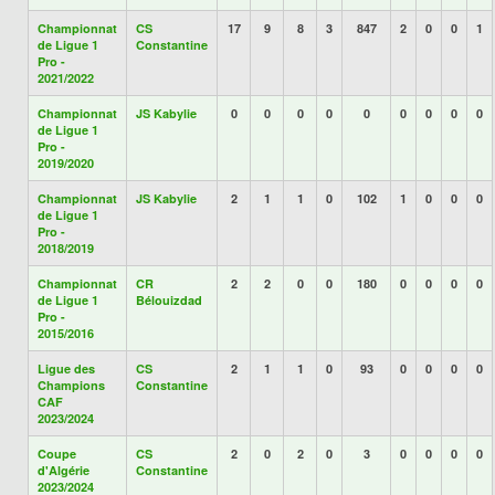
Championnat
CS
17
9
8
3
847
2
0
0
1
de Ligue 1
Constantine
Pro -
2021/2022
Championnat
JS Kabylie
0
0
0
0
0
0
0
0
0
de Ligue 1
Pro -
2019/2020
Championnat
JS Kabylie
2
1
1
0
102
1
0
0
0
de Ligue 1
Pro -
2018/2019
Championnat
CR
2
2
0
0
180
0
0
0
0
de Ligue 1
Bélouizdad
Pro -
2015/2016
Ligue des
CS
2
1
1
0
93
0
0
0
0
Champions
Constantine
CAF
2023/2024
Coupe
CS
2
0
2
0
3
0
0
0
0
d'Algérie
Constantine
2023/2024