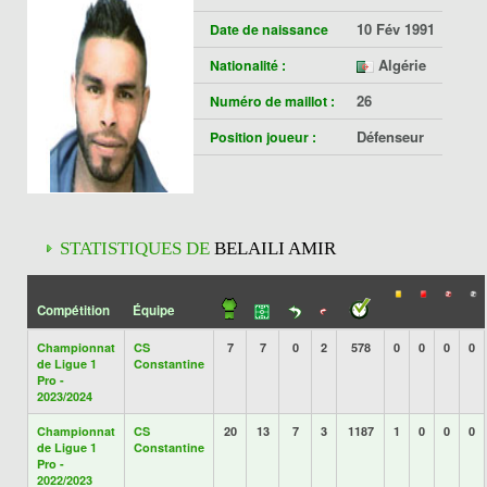
10 Fév 1991
Date de naissance
Algérie
Nationalité :
26
Numéro de maillot :
Défenseur
Position joueur :
STATISTIQUES DE
BELAILI AMIR
Compétition
Équipe
Championnat
CS
7
7
0
2
578
0
0
0
0
de Ligue 1
Constantine
Pro -
2023/2024
Championnat
CS
20
13
7
3
1187
1
0
0
0
de Ligue 1
Constantine
Pro -
2022/2023