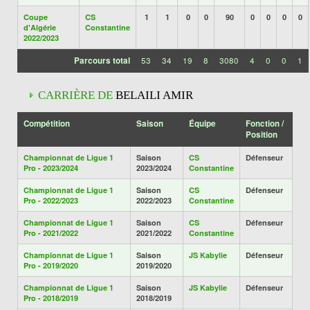
Coupe
CS
1
1
0
0
90
0
0
0
0
d'Algérie
Constantine
2022/2023
Parcours total
53
34
19
8
3080
4
0
0
1
CARRIÈRE DE
BELAILI AMIR
Compétition
Saison
Équipe
Fonction /
Position
Championnat de Ligue 1
Saison
CS
Défenseur
Pro - 2023/2024
2023/2024
Constantine
Championnat de Ligue 1
Saison
CS
Défenseur
Pro - 2022/2023
2022/2023
Constantine
Championnat de Ligue 1
Saison
CS
Défenseur
Pro - 2021/2022
2021/2022
Constantine
Championnat de Ligue 1
Saison
JS Kabylie
Défenseur
Pro - 2019/2020
2019/2020
Championnat de Ligue 1
Saison
JS Kabylie
Défenseur
Pro - 2018/2019
2018/2019