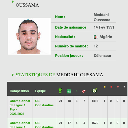
OUSSAMA
Meddahi
Nom :
Oussama
14 Fév 1991
Date de naissance
Algérie
Nationalité :
12
Numéro de maillot :
Défenseur
Position joueur :
STATISTIQUES DE
MEDDAHI OUSSAMA
Compétition
Équipe
Championnat
CS
21
18
3
7
1416
1
0
0
0
de Ligue 1
Constantine
Pro -
2023/2024
Championnat
CS
21
17
4
4
1579
1
0
0
0
de Ligue 1
Constantine