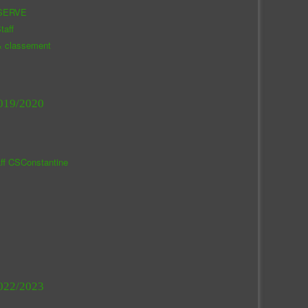
SERVE
taff
& classement
019/2020
aff CSConstantine
022/2023