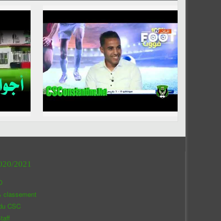
020/2021
O
& classement
 du CSC
taff