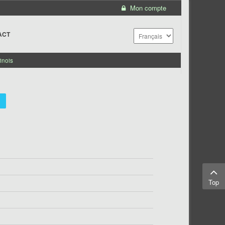
Mon compte
ACT
inois
Top