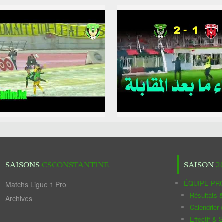
SAISONS
CSCONSTANTINE
SAISON
2
ÉQUIPE PR
Matchs Ligue 1 Pro
Résultats 
Archives
Calendrier
Effectif & S