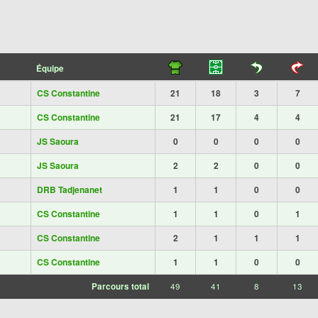
Équipe
CS Constantine
21
18
3
7
CS Constantine
21
17
4
4
JS Saoura
0
0
0
0
JS Saoura
2
2
0
0
DRB Tadjenanet
1
1
0
0
CS Constantine
1
1
0
1
CS Constantine
2
1
1
1
CS Constantine
1
1
0
0
Parcours total
49
41
8
13