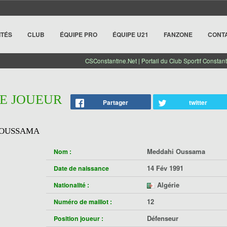
ITÉS
CLUB
ÉQUIPE PRO
ÉQUIPE U21
FANZONE
CONT
CSConstantine.Net | Portail du Club Sportif Constant
HE JOUEUR
Partager
twitter
 OUSSAMA
Meddahi Oussama
Nom :
14 Fév 1991
Date de naissance
Algérie
Nationalité :
12
Numéro de maillot :
Défenseur
Position joueur :