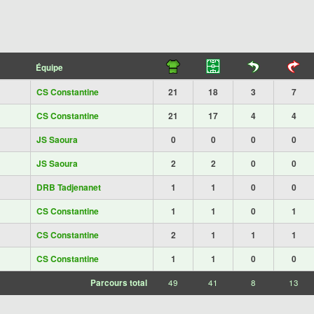
Équipe
CS Constantine
21
18
3
7
CS Constantine
21
17
4
4
JS Saoura
0
0
0
0
JS Saoura
2
2
0
0
DRB Tadjenanet
1
1
0
0
CS Constantine
1
1
0
1
CS Constantine
2
1
1
1
CS Constantine
1
1
0
0
Parcours total
49
41
8
13