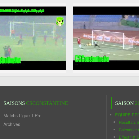
SAISONS
CSCONSTANTINE
SAISON
2
ÉQUIPE PR
Matchs Ligue 1 Pro
Résultats 
Archives
Calendrier
Effectif & S