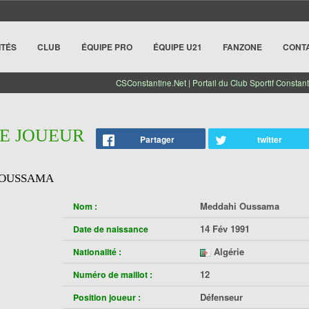
ITÉS
CLUB
ÉQUIPE PRO
ÉQUIPE U21
FANZONE
CONT
CSConstantine.Net | Portail du Club Sportif Constant
HE JOUEUR
Partager
twitter
 OUSSAMA
Meddahi Oussama
Nom :
14 Fév 1991
Date de naissance
Algérie
Nationalité :
12
Numéro de maillot :
Défenseur
Position joueur :