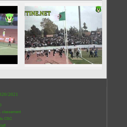
020/2021
O
& classement
 du CSC
taff