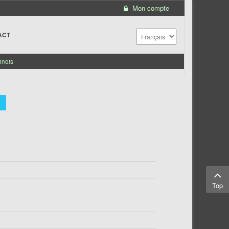
Mon compte
ACT
inois
Top