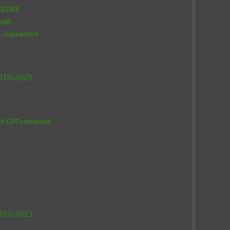
SERVE
taff
& classement
019/2020
aff CSConstantine
022/2023