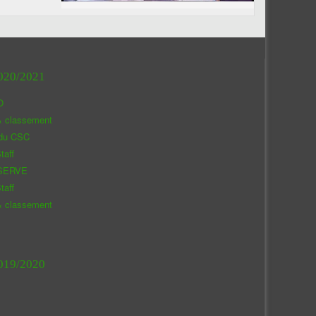
020/2021
O
& classement
 du CSC
taff
SERVE
taff
& classement
019/2020