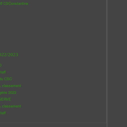
aff CSConstantine
022/2023
O
taff
 du CSC
& classement
gérie 2023
SERVE
& classement
taff