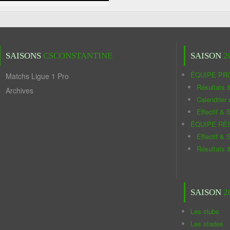
SAISONS
CSCONSTANTINE
SAISON
2
ÉQUIPE PR
Matchs Ligue 1 Pro
Résultats 
Archives
Calendrier
Effectif & S
ÉQUIPE RÉ
Effectif & S
Résultats 
SAISON
2
Les clubs
Les stades