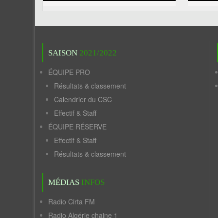
SAISON
2021/2022
ÉQUIPE PRO
Résultats & classement
Calendrier du CSC
Effectif & Staff
ÉQUIPE RÉSERVE
Effectif & Staff
Résultats & classement
MÉDIAS
INFOS
Radio Cirta FM
Radio Algérie chaine 1