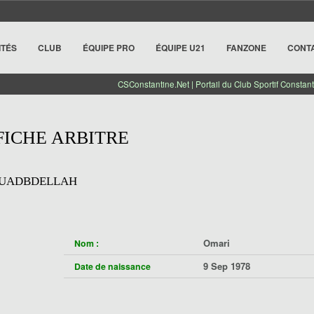
ITÉS
CLUB
ÉQUIPE PRO
ÉQUIPE U21
FANZONE
CONT
CSConstantine.Net | Portail du Club Sportif Constant
FICHE ARBITRE
OUADBDELLAH
Omari
Nom :
9 Sep 1978
Date de naissance