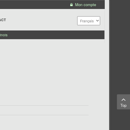
Mon compte
ACT
inois
Top