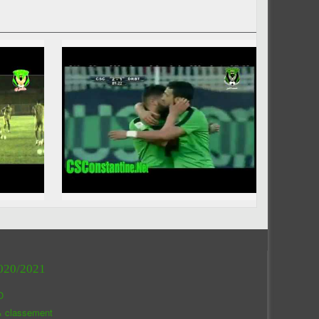
020/2021
O
& classement