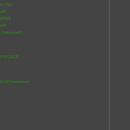
 du CSC
taff
SERVE
taff
& classement
019/2020
aff CSConstantine