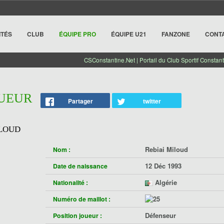
ITÉS
CLUB
ÉQUIPE PRO
ÉQUIPE U21
FANZONE
CONT
CSConstantine.Net | Portail du Club Sportif Constant
OUEUR
Partager
twitter
ILOUD
Rebiai Miloud
Nom :
12 Déc 1993
Date de naissance
Algérie
Nationalité :
Numéro de maillot :
Défenseur
Position joueur :