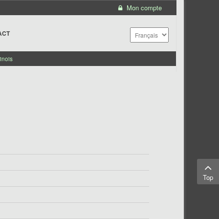
Mon compte
ACT
inois
Top