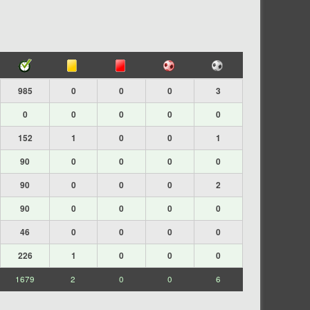
985
0
0
0
3
0
0
0
0
0
152
1
0
0
1
90
0
0
0
0
90
0
0
0
2
90
0
0
0
0
46
0
0
0
0
226
1
0
0
0
1679
2
0
0
6