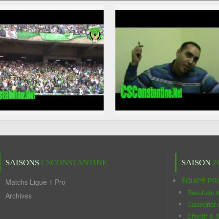
SAISONS
CSCONSTANTINE
SAISON
2
ÉQUIPE PR
Matchs Ligue 1 Pro
Résultats 
Archives
Calendrier
Effectif & S