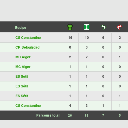
Équipe
CS Constantine
16
10
6
2
CR Bélouizdad
0
0
0
0
MC Alger
2
2
0
1
MC Alger
1
1
0
0
ES Sétif
1
1
0
0
ES Sétif
1
1
0
0
ES Sétif
1
1
0
1
CS Constantine
4
3
1
1
Parcours total
26
19
7
5