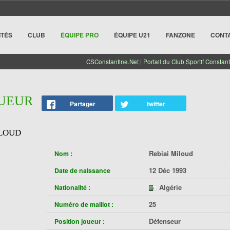
ITÉS
CLUB
ÉQUIPE PRO
ÉQUIPE U21
FANZONE
CONT
CSConstantine.Net | Portail du Club Sportif Constant
OUEUR
Partager
twitter
ILOUD
Rebiai Miloud
Nom :
12 Déc 1993
Date de naissance
Algérie
Nationalité :
25
Numéro de maillot :
Défenseur
Position joueur :