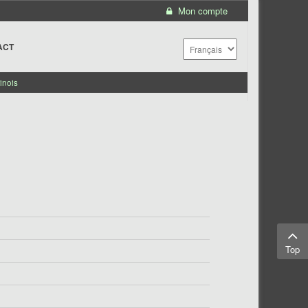
Mon compte
ACT
inois
Top