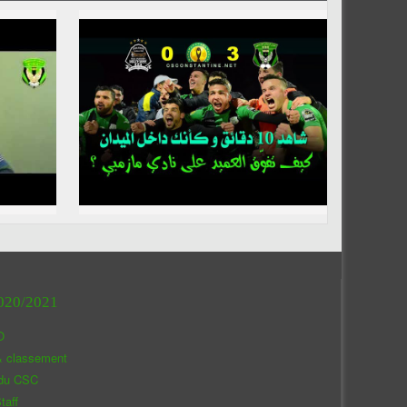
020/2021
O
& classement
 du CSC
taff