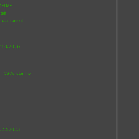
SERVE
taff
& classement
019/2020
aff CSConstantine
022/2023