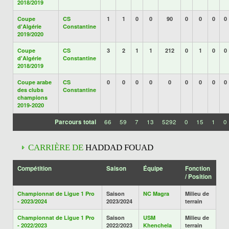
2018/2019
Coupe
CS
1
1
0
0
90
0
0
0
0
d'Algérie
Constantine
2019/2020
Coupe
CS
3
2
1
1
212
0
1
0
0
d'Algérie
Constantine
2018/2019
Coupe arabe
CS
0
0
0
0
0
0
0
0
0
des clubs
Constantine
champions
2019-2020
Parcours total
66
59
7
13
5292
0
15
1
0
CARRIÈRE DE
HADDAD FOUAD
Compétition
Saison
Équipe
Fonction
/ Position
Championnat de Ligue 1 Pro
Saison
NC Magra
Milieu de
- 2023/2024
2023/2024
terrain
Championnat de Ligue 1 Pro
Saison
USM
Milieu de
- 2022/2023
2022/2023
Khenchela
terrain