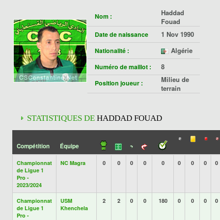
Haddad
Nom :
Fouad
1 Nov 1990
Date de naissance
Algérie
Nationalité :
8
Numéro de maillot :
Milieu de
Position joueur :
terrain
STATISTIQUES DE
HADDAD FOUAD
Compétition
Équipe
Championnat
NC Magra
0
0
0
0
0
0
0
0
0
de Ligue 1
Pro -
2023/2024
Championnat
USM
2
2
0
0
180
0
0
0
0
de Ligue 1
Khenchela
Pro -