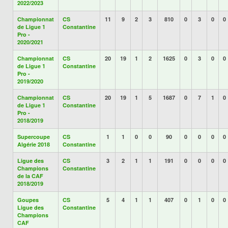
2022/2023
Championnat
CS
11
9
2
3
810
0
3
0
0
de Ligue 1
Constantine
Pro -
2020/2021
Championnat
CS
20
19
1
2
1625
0
3
0
0
de Ligue 1
Constantine
Pro -
2019/2020
Championnat
CS
20
19
1
5
1687
0
7
1
0
de Ligue 1
Constantine
Pro -
2018/2019
Supercoupe
CS
1
1
0
0
90
0
0
0
0
Algérie 2018
Constantine
Ligue des
CS
3
2
1
1
191
0
0
0
0
Champions
Constantine
de la CAF
2018/2019
Goupes
CS
5
4
1
1
407
0
1
0
0
Ligue des
Constantine
Champions
CAF