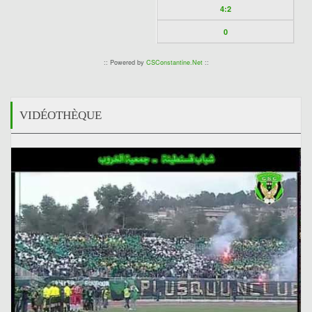
4:2
0
:: Powered by
CSConstantine.Net
::
VIDÉOTHÈQUE