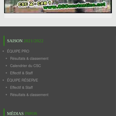
SAISON
2021/2022
ÉQUIPE PRO
Résultats & classement
Calendrier du CSC
Effectif & Staff
ÉQUIPE RÉSERVE
Effectif & Staff
Résultats & classement
MÉDIAS
INFOS