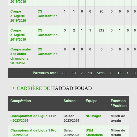
2018/2019
Coupe
CS
1
1
0
0
90
0
0
0
0
d'Algérie
Constantine
2019/2020
Coupe
CS
3
2
1
1
212
0
1
0
0
d'Algérie
Constantine
2018/2019
Coupe arabe
CS
0
0
0
0
0
0
0
0
0
des clubs
Constantine
champions
2019-2020
Parcours total
66
59
7
13
5292
0
15
1
0
CARRIÈRE DE
HADDAD FOUAD
Compétition
Saison
Équipe
Fonction
/ Position
Championnat de Ligue 1 Pro
Saison
NC Magra
Milieu de
- 2023/2024
2023/2024
terrain
Championnat de Ligue 1 Pro
Saison
USM
Milieu de
- 2022/2023
2022/2023
Khenchela
terrain