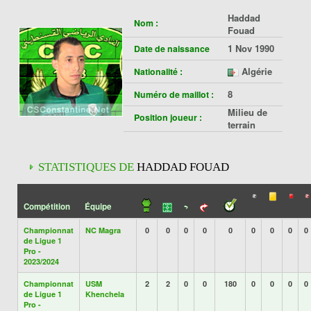
Haddad
Nom :
Fouad
1 Nov 1990
Date de naissance
Algérie
Nationalité :
8
Numéro de maillot :
Milieu de
Position joueur :
terrain
STATISTIQUES DE
HADDAD FOUAD
Compétition
Équipe
Championnat
NC Magra
0
0
0
0
0
0
0
0
0
de Ligue 1
Pro -
2023/2024
Championnat
USM
2
2
0
0
180
0
0
0
0
de Ligue 1
Khenchela
Pro -