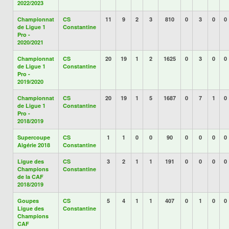
2022/2023
Championnat
CS
11
9
2
3
810
0
3
0
0
de Ligue 1
Constantine
Pro -
2020/2021
Championnat
CS
20
19
1
2
1625
0
3
0
0
de Ligue 1
Constantine
Pro -
2019/2020
Championnat
CS
20
19
1
5
1687
0
7
1
0
de Ligue 1
Constantine
Pro -
2018/2019
Supercoupe
CS
1
1
0
0
90
0
0
0
0
Algérie 2018
Constantine
Ligue des
CS
3
2
1
1
191
0
0
0
0
Champions
Constantine
de la CAF
2018/2019
Goupes
CS
5
4
1
1
407
0
1
0
0
Ligue des
Constantine
Champions
CAF