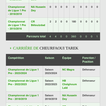
Championnat
NA Hussein
0
0
0
0
0
0
0
0
0
de Ligue 1 Pro
Dey
- 2018/2019
Championnat
CR
2
2
0
0
180
0
0
0
0
de Ligue 1 Pro
Bélouizdad
- 2015/2016
Parcours total
4
4
0
0
360
0
0
0
1
CARRIÈRE DE
CHEURFAOUI TAREK
Compétition
Saison
Équipe
Fonction /
Position
Championnat de Ligue 1
Saison
NC Magra
Défenseur
Pro - 2023/2024
2023/2024
Championnat de Ligue 1
Saison
HB
Défenseur
Pro - 2022/2023
2022/2023
Chelghoum
Laïd
Championnat de Ligue 1
Saison
NA Hussein
Défenseur
Pro - 2018/2019
2018/2019
Dey