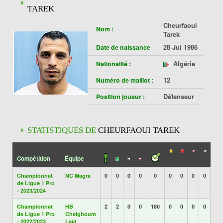
TAREK
Cheurfaoui
Nom :
Tarek
28 Jui 1986
Date de naissance
Algérie
Nationalité :
12
Numéro de maillot :
Défenseur
Position joueur :
STATISTIQUES DE
CHEURFAOUI TAREK
Compétition
Équipe
Championnat
NC Magra
0
0
0
0
0
0
0
0
0
de Ligue 1 Pro
- 2023/2024
Championnat
HB
2
2
0
0
180
0
0
0
0
de Ligue 1 Pro
Chelghoum
- 2022/2023
Laïd