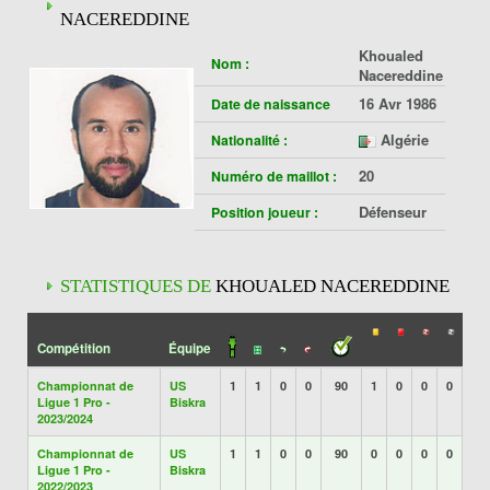
NACEREDDINE
Khoualed
Nom :
Nacereddine
16 Avr 1986
Date de naissance
Algérie
Nationalité :
20
Numéro de maillot :
Défenseur
Position joueur :
STATISTIQUES DE
KHOUALED NACEREDDINE
Compétition
Équipe
Championnat de
US
1
1
0
0
90
1
0
0
0
Ligue 1 Pro -
Biskra
2023/2024
Championnat de
US
1
1
0
0
90
0
0
0
0
Ligue 1 Pro -
Biskra
2022/2023