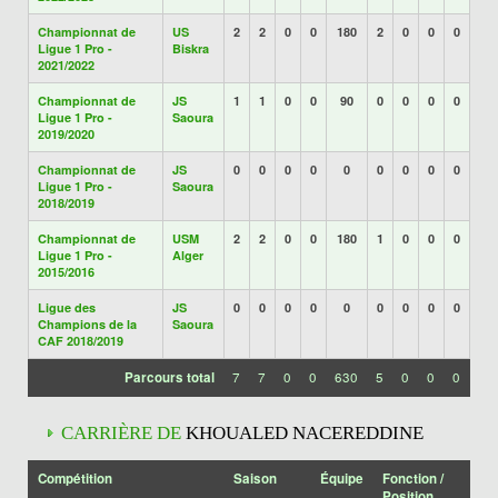
Championnat de
US
2
2
0
0
180
2
0
0
0
Ligue 1 Pro -
Biskra
2021/2022
Championnat de
JS
1
1
0
0
90
0
0
0
0
Ligue 1 Pro -
Saoura
2019/2020
Championnat de
JS
0
0
0
0
0
0
0
0
0
Ligue 1 Pro -
Saoura
2018/2019
Championnat de
USM
2
2
0
0
180
1
0
0
0
Ligue 1 Pro -
Alger
2015/2016
Ligue des
JS
0
0
0
0
0
0
0
0
0
Champions de la
Saoura
CAF 2018/2019
Parcours total
7
7
0
0
630
5
0
0
0
CARRIÈRE DE
KHOUALED NACEREDDINE
Compétition
Saison
Équipe
Fonction /
Position