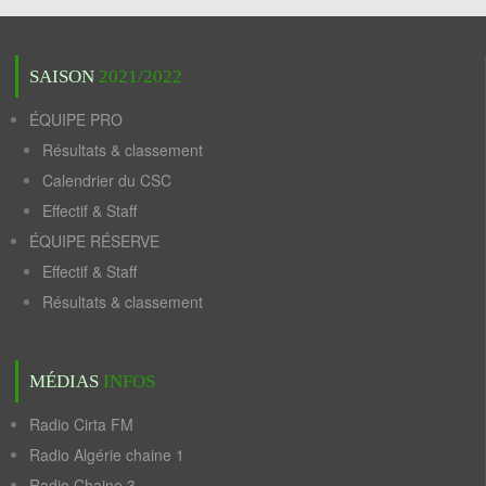
SAISON
2021/2022
ÉQUIPE PRO
Résultats & classement
Calendrier du CSC
Effectif & Staff
ÉQUIPE RÉSERVE
Effectif & Staff
Résultats & classement
MÉDIAS
INFOS
Radio Cirta FM
Radio Algérie chaine 1
Radio Chaine 3