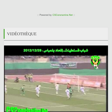
:: Powered by
CSConstantine.Net
::
VIDÉOTHÈQUE