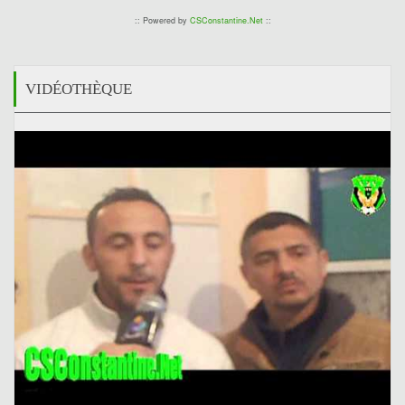
:: Powered by
CSConstantine.Net
::
VIDÉOTHÈQUE