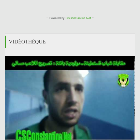
:: Powered by
CSConstantine.Net
::
VIDÉOTHÈQUE