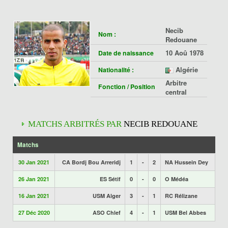
Necib
Nom :
Redouane
10 Aoû 1978
Date de naissance
Algérie
Nationalité :
Arbitre
Fonction / Position
central
MATCHS ARBITRÉS PAR
NECIB REDOUANE
Matchs
30 Jan 2021
CA Bordj Bou Arreridj
1
-
2
NA Hussein Dey
26 Jan 2021
ES Sétif
0
-
0
O Médéa
16 Jan 2021
USM Alger
3
-
1
RC Rélizane
27 Déc 2020
ASO Chlef
4
-
1
USM Bel Abbes