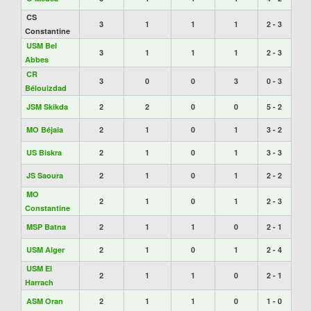
CS
3
1
1
1
2 - 3
Constantine
USM Bel
3
1
1
1
2 - 3
Abbes
CR
3
0
0
3
0 - 3
Bélouizdad
JSM Skikda
2
2
0
0
5 - 2
MO Béjaia
2
1
0
1
3 - 2
US Biskra
2
1
0
1
3 - 3
JS Saoura
2
1
0
1
2 - 2
MO
2
1
0
1
2 - 3
Constantine
MSP Batna
2
1
1
0
2 - 1
USM Alger
2
1
0
1
2 - 4
USM El
2
1
1
0
2 - 1
Harrach
ASM Oran
2
1
1
0
1 - 0