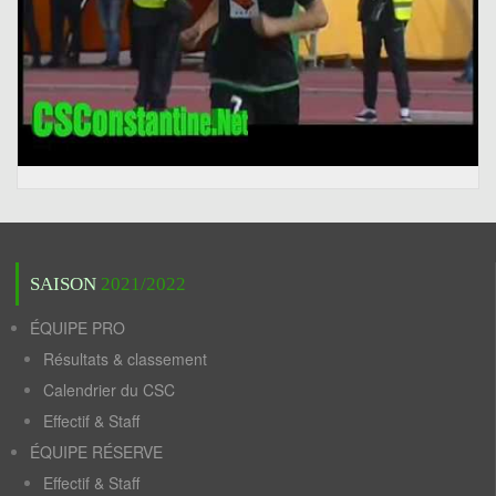
SAISON
2021/2022
ÉQUIPE PRO
Résultats & classement
Calendrier du CSC
Effectif & Staff
ÉQUIPE RÉSERVE
Effectif & Staff