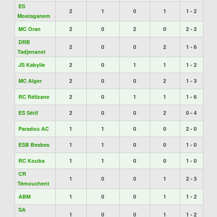
ES
2
1
0
1
1 - 2
Mostaganem
MC Oran
2
0
2
0
2 - 2
DRB
2
0
0
2
1 - 6
Tadjenanet
JS Kabylie
2
0
1
1
1 - 2
MC Alger
2
0
0
2
1 - 3
RC Rélizane
2
0
1
1
1 - 6
ES Sétif
2
0
0
2
0 - 4
Paradou AC
1
1
0
0
2 - 0
ESB Besbes
1
1
0
0
1 - 0
RC Kouba
1
1
0
0
1 - 0
CR
1
0
0
1
2 - 3
Témouchent
ABM
1
0
0
1
1 - 2
SA
1
0
0
1
1 - 2