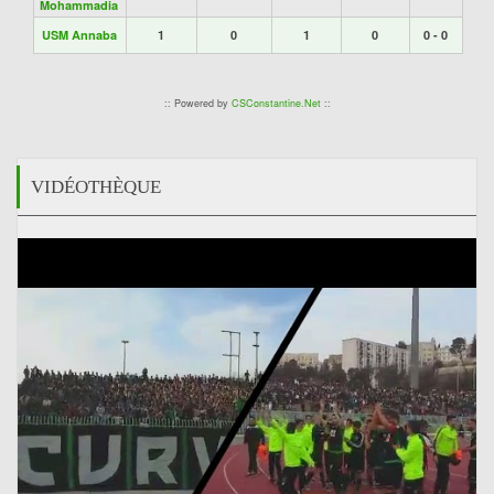
Mohammadia
USM Annaba
1
0
1
0
0 - 0
:: Powered by
CSConstantine.Net
::
VIDÉOTHÈQUE