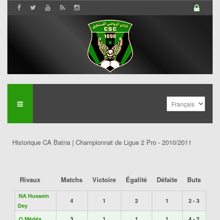
Historique CA Batna | Championnat de Ligue 2 Pro - 2010/2011
Rivaux
Matchs
Victoire
Égalité
Défaite
Buts
NA Hussein
4
1
2
1
2 - 3
Dey
O Médéa
3
1
1
1
4 - 2