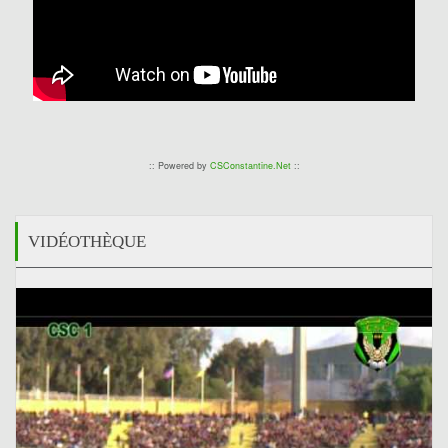
:: Powered by
CSConstantine.Net
::
VIDÉOTHÈQUE