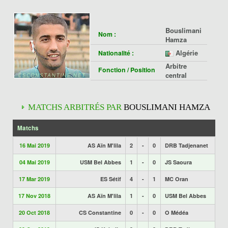
Bouslimani
Nom :
Hamza
Algérie
Nationalité :
Arbitre
Fonction / Position
central
MATCHS ARBITRÉS PAR
BOUSLIMANI HAMZA
Matchs
16 Mai 2019
AS Aïn M'lila
2
-
0
DRB Tadjenanet
04 Mai 2019
USM Bel Abbes
1
-
0
JS Saoura
17 Mar 2019
ES Sétif
4
-
1
MC Oran
17 Nov 2018
AS Aïn M'lila
1
-
0
USM Bel Abbes
20 Oct 2018
CS Constantine
0
-
0
O Médéa