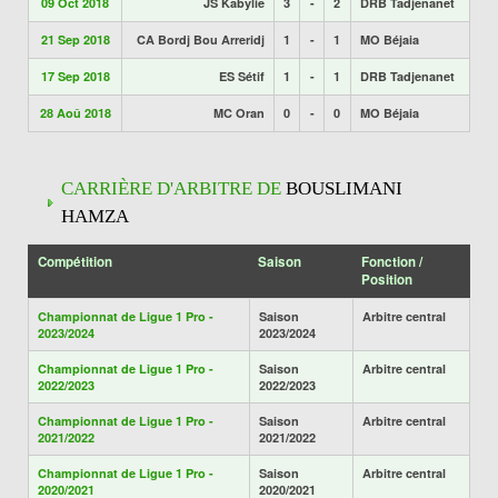
09 Oct 2018
JS Kabylie
3
-
2
DRB Tadjenanet
21 Sep 2018
CA Bordj Bou Arreridj
1
-
1
MO Béjaia
17 Sep 2018
ES Sétif
1
-
1
DRB Tadjenanet
28 Aoû 2018
MC Oran
0
-
0
MO Béjaia
CARRIÈRE D'ARBITRE DE
BOUSLIMANI
HAMZA
Compétition
Saison
Fonction /
Position
Championnat de Ligue 1 Pro -
Saison
Arbitre central
2023/2024
2023/2024
Championnat de Ligue 1 Pro -
Saison
Arbitre central
2022/2023
2022/2023
Championnat de Ligue 1 Pro -
Saison
Arbitre central
2021/2022
2021/2022
Championnat de Ligue 1 Pro -
Saison
Arbitre central
2020/2021
2020/2021