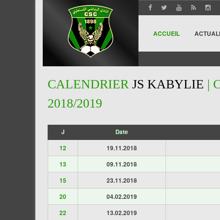
ACCUEIL
ACTUAL
CALENDRIER
JS KABYLIE
| 
2018/2019
J
Date
';
12
19.11.2018
13
09.11.2018
15
23.11.2018
20
04.02.2019
22
13.02.2019