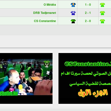
O Médéa
1 - 0
DRB Tadjenanet
2 - 1
CS Constantine
2 - 0