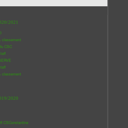
020/2021
O
& classement
 du CSC
taff
SERVE
taff
& classement
019/2020
aff CSConstantine