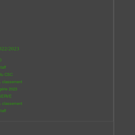
022/2023
O
taff
 du CSC
& classement
gérie 2023
SERVE
& classement
taff