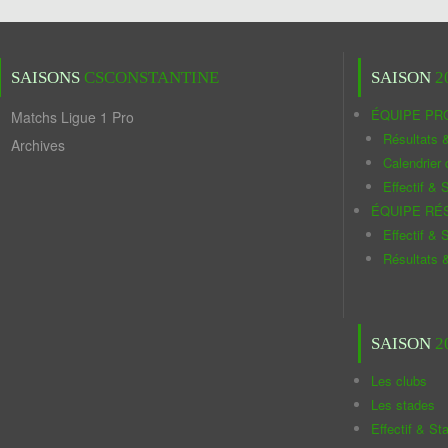
SAISONS
CSCONSTANTINE
SAISON
2
ÉQUIPE PR
Matchs Ligue 1 Pro
Résultats 
Archives
Calendrier
Effectif & S
ÉQUIPE RÉ
Effectif & S
Résultats 
SAISON
2
Les clubs
Les stades
Effectif & St