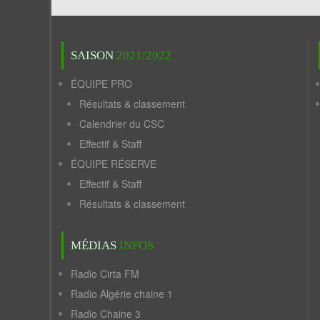
SAISON
2021/2022
ÉQUIPE PRO
Résultats & classement
Calendrier du CSC
Effectif & Staff
ÉQUIPE RÉSERVE
Effectif & Staff
Résultats & classement
MÉDIAS
INFOS
Radio Cirta FM
Radio Algérie chaine 1
Radio Chaine 3