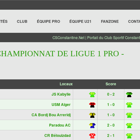
ITÉS
CLUB
ÉQUIPE PRO
ÉQUIPE U21
FANZONE
CONT
CSConstantine.Net | Portail du Club Sportif Constant
CHAMPIONNAT DE LIGUE 1 PRO -
Locaux
Score
JS Kabylie
0 - 2
USM Alger
1 - 0
CA Bordj Bou Arreridj
1 - 0
Paradou AC
2 - 0
CR Bélouizdad
2 - 1