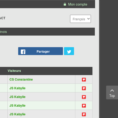
Mon compte
ACT
inois
Partager
Visiteurs
CS Constantine
JS Kabylie
Top
JS Kabylie
JS Kabylie
JS Kabylie