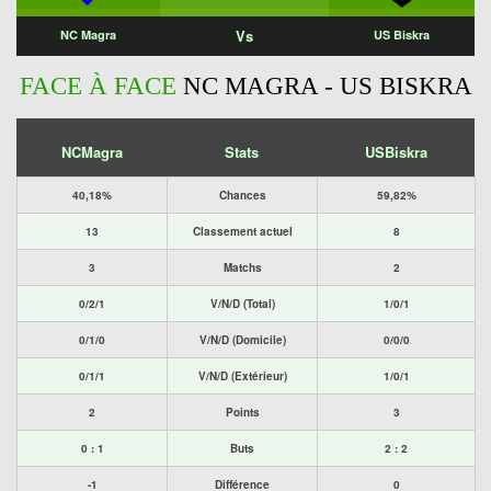
Vs
NC Magra
US Biskra
FACE À FACE
NC MAGRA - US BISKRA
NCMagra
Stats
USBiskra
40,18%
Chances
59,82%
13
Classement actuel
8
3
Matchs
2
0/2/1
V/N/D (Total)
1/0/1
0/1/0
V/N/D (Domicile)
0/0/0
0/1/1
V/N/D (Extérieur)
1/0/1
2
Points
3
0 : 1
Buts
2 : 2
-1
Différence
0