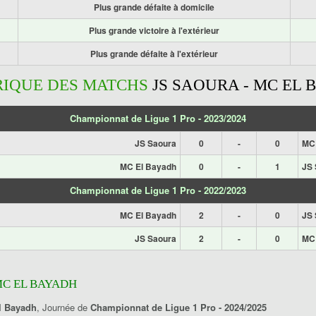
Plus grande défaite à domicile
Plus grande victoire à l'extérieur
Plus grande défaite à l'extérieur
RIQUE DES MATCHS
JS SAOURA - MC EL
Championnat de Ligue 1 Pro - 2023/2024
JS Saoura
0
-
0
MC 
MC El Bayadh
0
-
1
JS 
Championnat de Ligue 1 Pro - 2022/2023
MC El Bayadh
2
-
0
JS 
JS Saoura
2
-
0
MC 
MC EL BAYADH
l Bayadh
, Journée de
Championnat de Ligue 1 Pro - 2024/2025