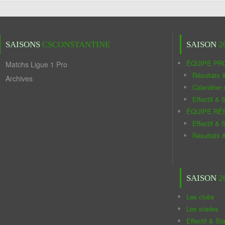
SAISONS
CSCONSTANTINE
SAISON
2
ÉQUIPE PR
Matchs Ligue 1 Pro
Résultats 
Archives
Calendrier
Effectif & S
ÉQUIPE RÉ
Effectif & S
Résultats 
SAISON
2
Les clubs
Les stades
Effectif & St