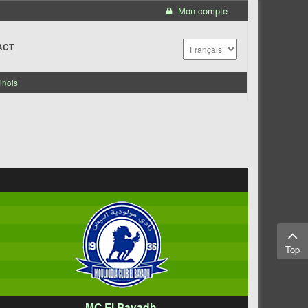
Mon compte
ACT
inois
Top
MC El Bayadh