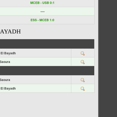
MCEB - USB 0:1
----
ESS - MCEB 1:0
 BAYADH
El Bayadh
Saoura
Saoura
El Bayadh