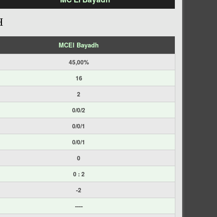
H
MCEl Bayadh
45,00%
16
2
0/0/2
0/0/1
0/0/1
0
0 : 2
-2
----