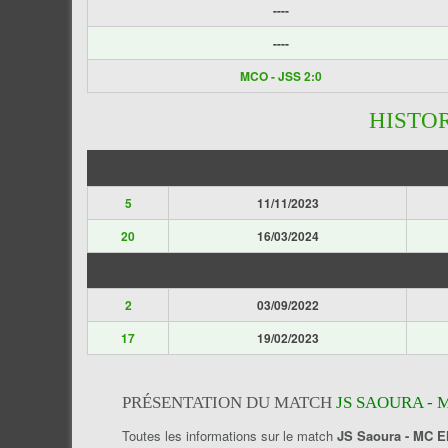
----
----
MCO - JSS 2:0
HISTO
5
11/11/2023
20
16/03/2024
2
03/09/2022
17
19/02/2023
PRÉSENTATION DU MATCH
JS SAOURA - 
Toutes les informations sur le match
JS Saoura - MC E