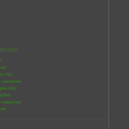
022/2023
O
taff
 du CSC
& classement
gérie 2023
SERVE
& classement
taff