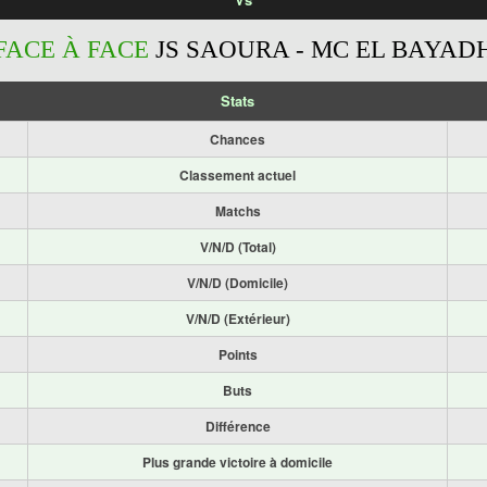
FACE À FACE
JS SAOURA - MC EL BAYAD
Stats
Chances
Classement actuel
Matchs
V/N/D (Total)
V/N/D (Domicile)
V/N/D (Extérieur)
Points
Buts
Différence
Plus grande victoire à domicile