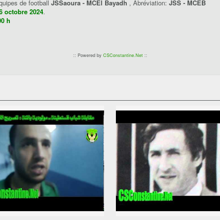
équipes de football
JSSaoura - MCEl Bayadh
, Abréviation:
JSS - MCEB
6 octobre 2024
.
00 h
:: Powered by
CSConstantine.Net
::