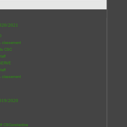
020/2021
O
& classement
 du CSC
taff
SERVE
taff
& classement
019/2020
aff CSConstantine