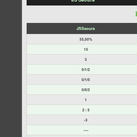
JSSaoura
55,00%
15
3
0/1/2
0/1/0
0/0/2
1
2 : 5
-3
----