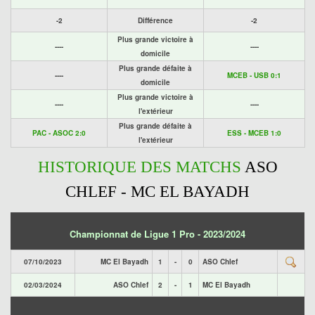
-2
Différence
-2
Plus grande victoire à
----
----
domicile
Plus grande défaite à
----
MCEB - USB 0:1
domicile
Plus grande victoire à
----
----
l'extérieur
Plus grande défaite à
PAC - ASOC 2:0
ESS - MCEB 1:0
l'extérieur
HISTORIQUE DES MATCHS
ASO
CHLEF - MC EL BAYADH
Championnat de Ligue 1 Pro - 2023/2024
07/10/2023
MC El Bayadh
1
-
0
ASO Chlef
02/03/2024
ASO Chlef
2
-
1
MC El Bayadh