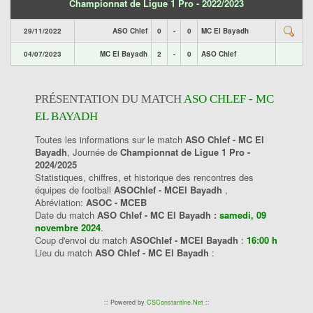
Championnat de Ligue 1 Pro - 2022/2023
29/11/2022
ASO Chlef
0
-
0
MC El Bayadh
04/07/2023
MC El Bayadh
2
-
0
ASO Chlef
PRÉSENTATION DU MATCH
ASO CHLEF - MC
EL BAYADH
Toutes les informations sur le match
ASO Chlef - MC El
Bayadh
, Journée de
Championnat de Ligue 1 Pro -
2024/2025
Statistiques, chiffres, et historique des rencontres des
équipes de football
ASOChlef - MCEl Bayadh
,
Abréviation:
ASOC - MCEB
Date du match
ASO Chlef - MC El Bayadh :
samedi, 09
novembre 2024
.
Coup d'envoi du match
ASOChlef - MCEl Bayadh
:
16:00 h
Lieu du match
ASO Chlef - MC El Bayadh
:
:: Powered by
CSConstantine.Net
::