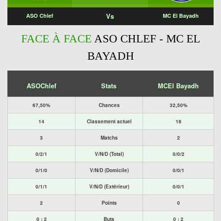
Vs
ASO Chlef
MC El Bayadh
FACE À FACE
ASO CHLEF - MC EL
BAYADH
ASOChlef
Stats
MCEl Bayadh
67,50%
Chances
32,50%
14
Classement actuel
16
3
Matchs
2
0/2/1
V/N/D (Total)
0/0/2
0/1/0
V/N/D (Domicile)
0/0/1
0/1/1
V/N/D (Extérieur)
0/0/1
2
Points
0
0 : 2
Buts
0 : 2