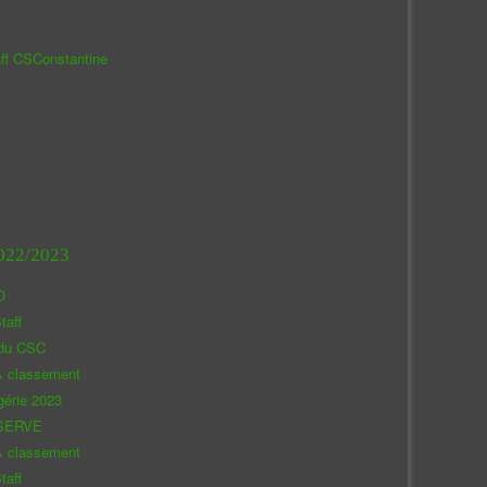
aff CSConstantine
022/2023
O
taff
 du CSC
& classement
gérie 2023
SERVE
& classement
taff