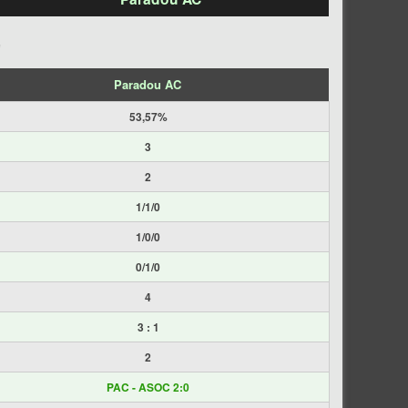
C
Paradou AC
53,57%
3
2
1/1/0
1/0/0
0/1/0
4
3 : 1
2
PAC - ASOC 2:0