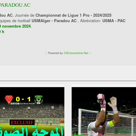
 PARADOU AC
dou AC
, Journée de
Championnat de Ligue 1 Pro - 2024/2025
équipes de football
USMAlger - Paradou AC
, Abréviation:
USMA - PAC
29 novembre 2024
.
0 h
:: Powered by
CSConstantine.Net
::