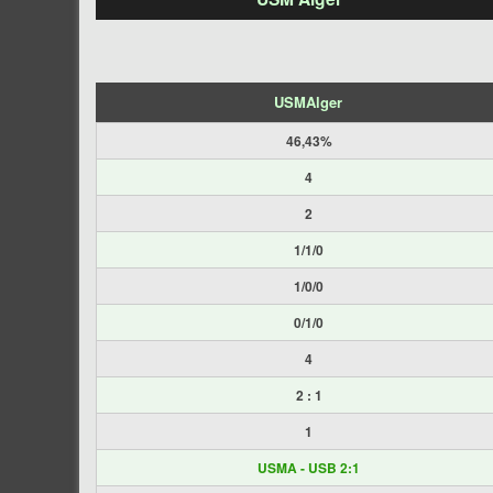
USMAlger
46,43%
4
2
1/1/0
1/0/0
0/1/0
4
2 : 1
1
USMA - USB 2:1