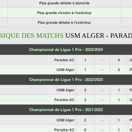
Plus grande défaite à domicile
Plus grande victoire à l'extérieur
Plus grande défaite à l'extérieur
RIQUE DES MATCHS
USM ALGER - PARA
Championnat de Ligue 1 Pro - 2023/2024
Paradou AC
1
-
0
U
USM Alger
1
-
5
P
Championnat de Ligue 1 Pro - 2022/2023
USM Alger
2
-
1
P
Paradou AC
2
-
1
U
Championnat de Ligue 1 Pro - 2021/2022
USM Alger
2
-
1
P
Paradou AC
0
-
1
U