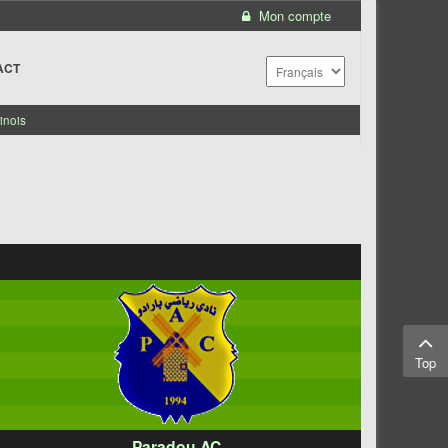
Mon compte
ACT
inois
Top
Paradou AC