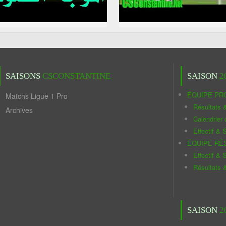
SAISONS
CSCONSTANTINE
SAISON
2
ÉQUIPE PR
Matchs Ligue 1 Pro
Résultats 
Archives
Calendrier
Effectif & S
ÉQUIPE RÉ
Effectif & S
Résultats 
SAISON
2