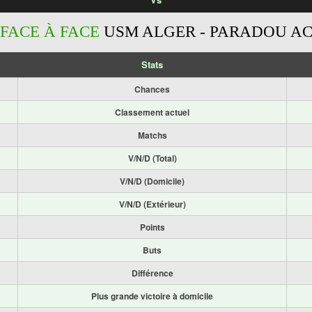
FACE À FACE
USM ALGER - PARADOU A
Stats
Chances
Classement actuel
Matchs
V/N/D (Total)
V/N/D (Domicile)
V/N/D (Extérieur)
Points
Buts
Différence
Plus grande victoire à domicile