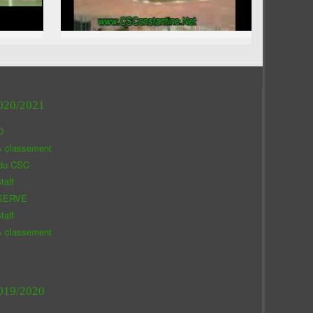
020/2021
O
& classement
 du CSC
taff
SERVE
taff
& classement
019/2020