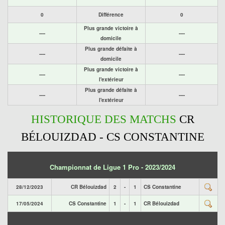
0
Différence
0
Plus grande victoire à
----
----
domicile
Plus grande défaite à
----
----
domicile
Plus grande victoire à
----
----
l'extérieur
Plus grande défaite à
----
----
l'extérieur
HISTORIQUE DES MATCHS
CR
BÉLOUIZDAD - CS CONSTANTINE
Championnat de Ligue 1 Pro - 2023/2024
28/12/2023
CR Bélouizdad
2
-
1
CS Constantine
17/05/2024
CS Constantine
1
-
1
CR Bélouizdad