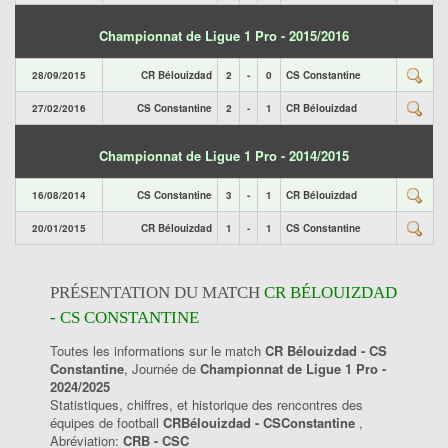
Championnat de Ligue 1 Pro - 2015/2016
28/09/2015
CR Bélouizdad
2
-
0
CS Constantine
27/02/2016
CS Constantine
2
-
1
CR Bélouizdad
Championnat de Ligue 1 Pro - 2014/2015
16/08/2014
CS Constantine
3
-
1
CR Bélouizdad
20/01/2015
CR Bélouizdad
1
-
1
CS Constantine
PRÉSENTATION DU MATCH
CR BÉLOUIZDAD
- CS CONSTANTINE
Toutes les informations sur le match
CR Bélouizdad - CS
Constantine
, Journée de
Championnat de Ligue 1 Pro -
2024/2025
Statistiques, chiffres, et historique des rencontres des
équipes de football
CRBélouizdad - CSConstantine
,
Abréviation:
CRB - CSC