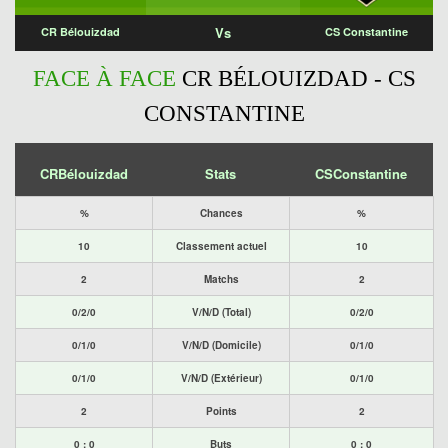
Vs
CR Bélouizdad
CS Constantine
FACE À FACE
CR BÉLOUIZDAD - CS
CONSTANTINE
CRBélouizdad
Stats
CSConstantine
%
Chances
%
10
Classement actuel
10
2
Matchs
2
0/2/0
V/N/D (Total)
0/2/0
0/1/0
V/N/D (Domicile)
0/1/0
0/1/0
V/N/D (Extérieur)
0/1/0
2
Points
2
0 : 0
Buts
0 : 0