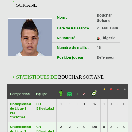
SOFIANE
Bouchar
Nom :
Sofiane
21 Mai 1994
Date de naissance
Algérie
Nationalité :
18
Numéro de maillot :
Défenseur
Position joueur :
STATISTIQUES DE
BOUCHAR SOFIANE
Compétition
Équipe
Championnat
CR
1
1
0
1
86
1
0
0
0
de Ligue 1
Bélouizdad
Pro -
2023/2024
Championnat
CR
2
2
0
0
180
0
0
0
0
de Ligue 1
Bélouizdad