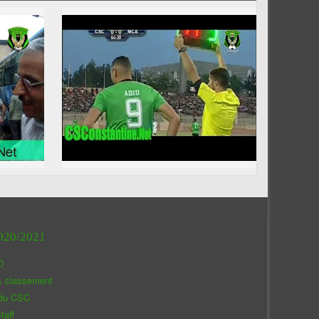
020/2021
O
& classement
 du CSC
taff