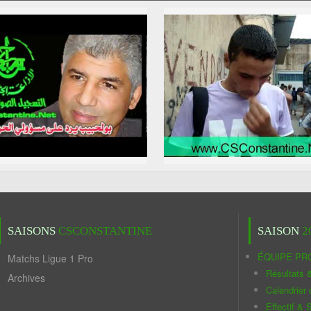
SAISONS
CSCONSTANTINE
SAISON
2
ÉQUIPE PR
Matchs Ligue 1 Pro
Résultats 
Archives
Calendrier
Effectif & S