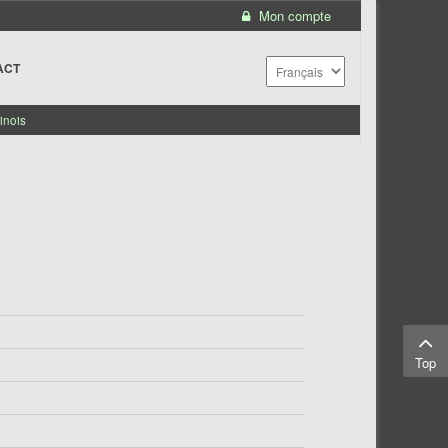
Mon compte
ACT
inois
Top