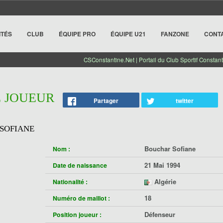
ITÉS
CLUB
ÉQUIPE PRO
ÉQUIPE U21
FANZONE
CONT
CSConstantine.Net | Portail du Club Sportif Constant
E JOUEUR
Partager
twitter
SOFIANE
Bouchar Sofiane
Nom :
21 Mai 1994
Date de naissance
Algérie
Nationalité :
18
Numéro de maillot :
Défenseur
Position joueur :