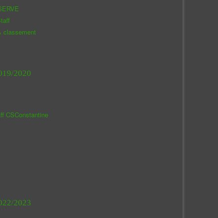
SERVE
taff
& classement
019/2020
aff CSConstantine
022/2023