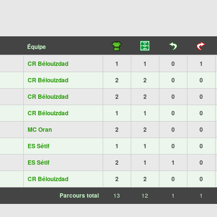
Équipe
CR Bélouizdad
1
1
0
1
CR Bélouizdad
2
2
0
0
CR Bélouizdad
2
2
0
0
CR Bélouizdad
1
1
0
0
MC Oran
2
2
0
0
ES Sétif
1
1
0
0
ES Sétif
2
1
1
0
CR Bélouizdad
2
2
0
0
Parcours total
13
12
1
1