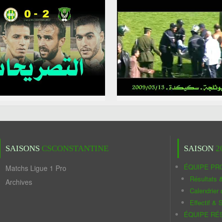
SAISONS
CSCONSTANTINE
SAISON
2
ÉQUIPE PR
Matchs Ligue 1 Pro
Résultats 
Archives
Calendrier
Effectif & S
ÉQUIPE RÉ