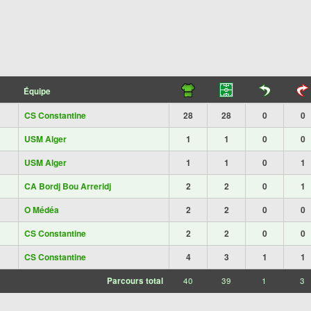
Équipe
CS Constantine
28
28
0
0
USM Alger
1
1
0
0
USM Alger
1
1
0
1
CA Bordj Bou Arreridj
2
2
0
1
O Médéa
2
2
0
0
CS Constantine
2
2
0
0
CS Constantine
4
3
1
1
Parcours total
40
39
1
3