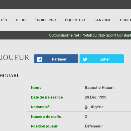
ITÉS
CLUB
ÉQUIPE PRO
ÉQUIPE U21
FANZONE
CONT
CSConstantine.Net | Portail du Club Sportif Constant
 JOUEUR
Partager
twitter
HOUARI
Baouche Houari
Nom :
24 Déc 1995
Date de naissance
Algérie
Nationalité :
2
Numéro de maillot :
Défenseur
Position joueur :