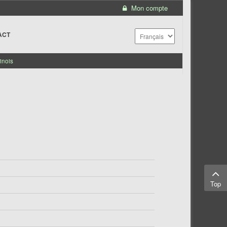
Mon compte
ACT
inois
Top