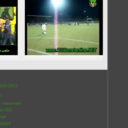
020/2021
O
& classement
 du CSC
taff
SERVE