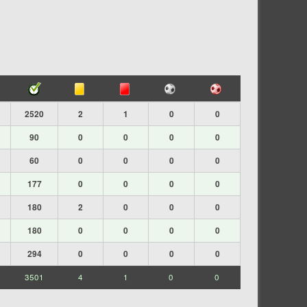
2520
2
1
0
0
90
0
0
0
0
60
0
0
0
0
177
0
0
0
0
180
2
0
0
0
180
0
0
0
0
294
0
0
0
0
3501
4
1
0
0