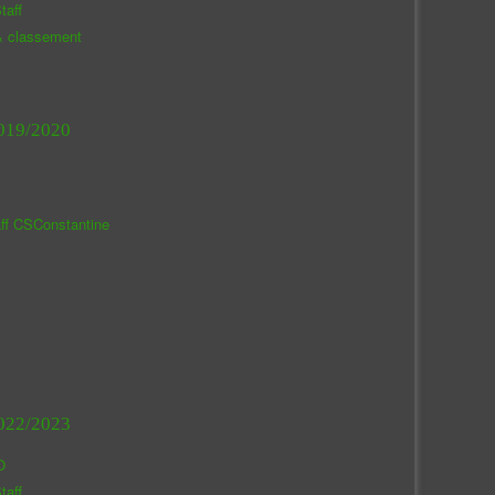
taff
& classement
019/2020
aff CSConstantine
022/2023
O
taff