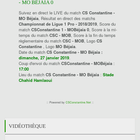
- MO BÉJAIA 0
Suivez en direct le LIVE du match
CS Constantine -
MO Béjaia
, Résultat en direct des matchs
Championnat de Ligue 1 Pro - 2018/2019
, Score du
match
CSConstantine 1 - MOBéjaia 0
, Score à la mi-
temps du match
CSC - MOB
, Score à la fin du temps
règlementaire du match
CSC - MOB
, Logo
CS
Constantine
, Logo
MO Béjaia
.
Date du match
CS Constantine - MO Béjaia :
dimanche, 27 janvier 2019
.
Coup d'envoi du match
CSConstantine - MOBéjaia
:
17:00
Lieu du match
CS Constantine - MO Béjaia
:
Stade
Chahid Hamlaoui
:: Powered by
CSConstantine.Net
::
VIDÉOTHÈQUE