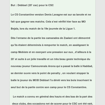
But : Debbari (20' csc) pour le CSC
Le CS Constantine version Denis Lavagne est sur sa lancée et ne
fait que gagner ses matchs. Cela s’est vérifié hier face au MO
Bejaïa, lors du match de la 19e journée de la Ligue 1.
Dès l’entame de la partie les camarades de Zaalani ont démontré
qu’ils étaient déterminés à remporter le match, en assiégeant le
camp Mobiste et en exerçant une pression sur eux , d’ailleurs à la
20’ et suite à un jolie travaille et un très beau geste technique du
nouveau joueur Camourenais Arona qui a passé la balle à Haddad,
se dernier ouvre vers le point de penalty , on voulant stopper la
balle le joueur du MOB Debbari l'a dévié vers les bois inscrivant le
seul but de la partie contre son camp pour le CS Constantine.
Le match a connu en général des hauts et des bas de la part des
deux clubs, des occasions net de scorer pour le CSC ont été raté,