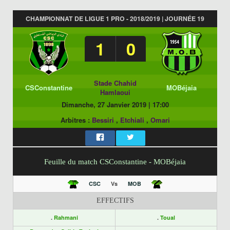
CHAMPIONNAT DE LIGUE 1 PRO - 2018/2019 | JOURNÉE 19
1
0
Stade Chahid
CSConstantine
MOBéjaia
Hamlaoui
Dimanche, 27 Janvier 2019
|
17:00
Arbitres :
Bessiri
,
Etchiali
,
Omari
Feuille du match CSConstantine - MOBéjaia
CSC
Vs
MOB
EFFECTIFS
.
Rahmani
.
Toual