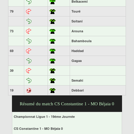
Belkacemi
79
Touré
Soltani
73
Arouna
Bahamboula
69
Haddad
Gagaa
39
Semahi
19
Debbari
Résumé du match CS Constantine 1 - MO Béjaia 0
Championnat Ligue 1 - 19éme Journée
CS Constantine 1 - MO Béjaia 0