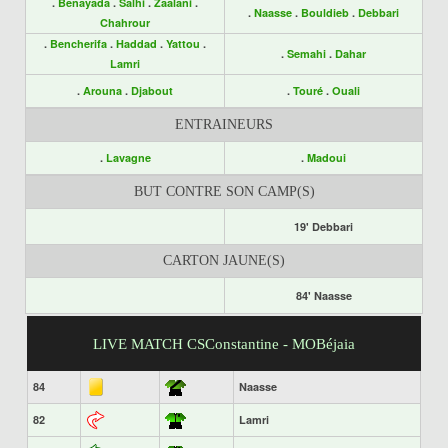
.
Benayada
.
Salhi
.
Zaalani
.
.
Naasse
.
Bouldieb
.
Debbari
Chahrour
.
Bencherifa
.
Haddad
.
Yattou
.
.
Semahi
.
Dahar
Lamri
.
Arouna
.
Djabout
.
Touré
.
Ouali
ENTRAINEURS
.
Lavagne
.
Madoui
BUT CONTRE SON CAMP(S)
19' Debbari
CARTON JAUNE(S)
84' Naasse
LIVE MATCH CSConstantine - MOBéjaia
84
Naasse
82
Lamri