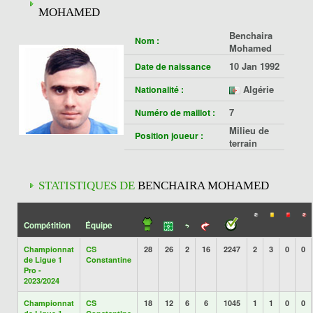
MOHAMED
Benchaira
Nom :
Mohamed
10 Jan 1992
Date de naissance
Algérie
Nationalité :
7
Numéro de maillot :
Milieu de
Position joueur :
terrain
STATISTIQUES DE
BENCHAIRA MOHAMED
Compétition
Équipe
Championnat
CS
28
26
2
16
2247
2
3
0
0
de Ligue 1
Constantine
Pro -
2023/2024
Championnat
CS
18
12
6
6
1045
1
1
0
0