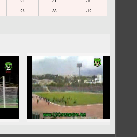
21
31
-10
26
38
-12