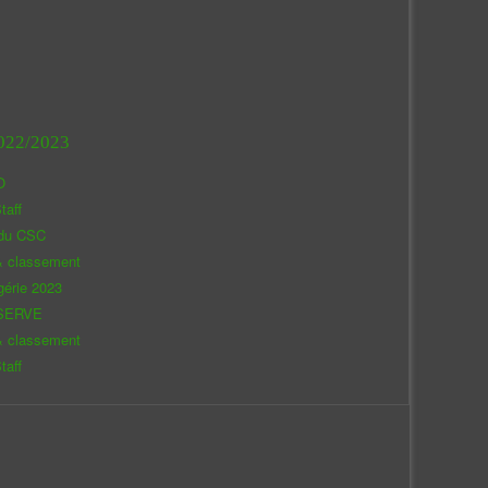
022/2023
O
taff
 du CSC
& classement
gérie 2023
SERVE
& classement
taff