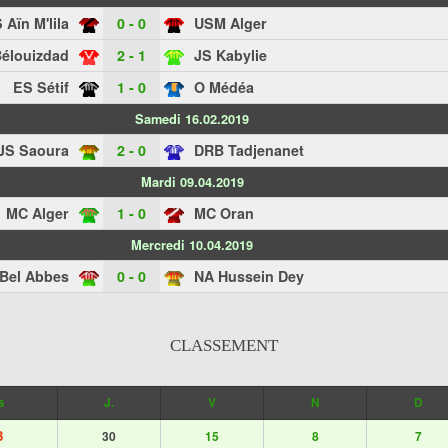
 Aïn M'lila
0 - 0
USM Alger
élouizdad
2 - 1
JS Kabylie
ES Sétif
1 - 0
O Médéa
Samedi 16.02.2019
JS Saoura
2 - 0
DRB Tadjenanet
Mardi 09.04.2019
MC Alger
1 - 0
MC Oran
Mercredi 10.04.2019
Bel Abbes
0 - 0
NA Hussein Dey
CLASSEMENT
s
J.
V
N
D
3
30
15
8
7