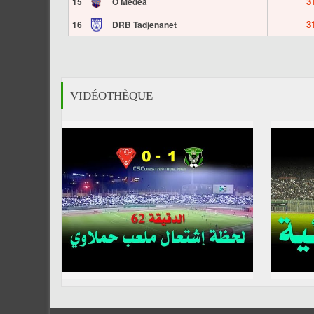
3
15
O Médéa
3
16
DRB Tadjenanet
VIDÉOTHÈQUE