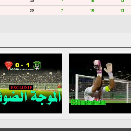
1
30
7
10
13
1
30
7
10
13