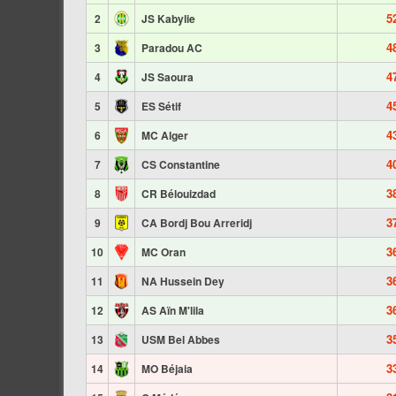
5
2
JS Kabylie
4
3
Paradou AC
4
4
JS Saoura
4
5
ES Sétif
4
6
MC Alger
4
7
CS Constantine
3
8
CR Bélouizdad
3
9
CA Bordj Bou Arreridj
3
10
MC Oran
3
11
NA Hussein Dey
3
12
AS Aïn M'lila
3
13
USM Bel Abbes
3
14
MO Béjaia