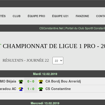
ITÉS
CLUB
ÉQUIPE PRO
ÉQUIPE U21
FANZONE
CONT
CSConstantine.Net | Portail du Club Sportif Constant
T
CHAMPIONNAT DE LIGUE 1 PRO - 20
RÉSULTATS - JOURNÉE 22
Mardi 12.02.2019
MO Béjaia
0 - 0
CA Bordj Bou Arreridj
aradou AC
1 - 0
CS Constantine
Mercredi 13.02.2019