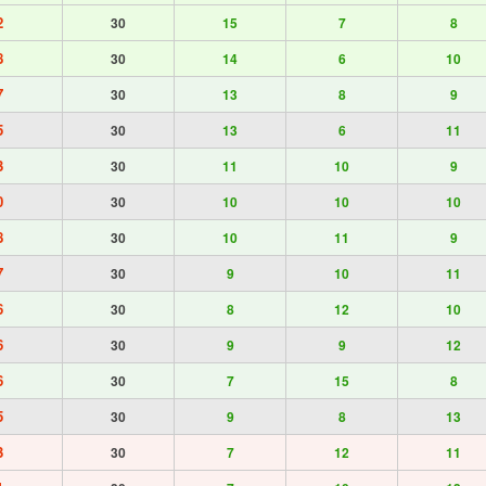
2
30
15
7
8
8
30
14
6
10
7
30
13
8
9
5
30
13
6
11
3
30
11
10
9
0
30
10
10
10
8
30
10
11
9
7
30
9
10
11
6
30
8
12
10
6
30
9
9
12
6
30
7
15
8
5
30
9
8
13
3
30
7
12
11