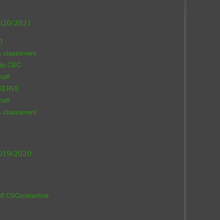
020/2021
O
& classement
 du CSC
taff
SERVE
taff
& classement
019/2020
aff CSConstantine