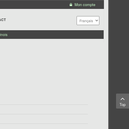
Mon compte
ACT
inois
Top