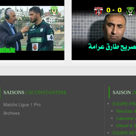
SAISONS
CSCONSTANTINE
SAISON
2
ÉQUIPE PR
Matchs Ligue 1 Pro
Résultats 
Archives
Calendrier
Effectif & S
ÉQUIPE RÉ