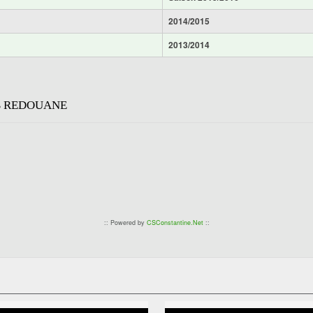
2014/2015
2013/2014
B REDOUANE
:: Powered by
CSConstantine.Net
::