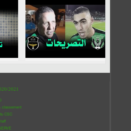
020/2021
O
& classement
 du CSC
taff
SERVE