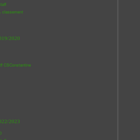
taff
& classement
019/2020
aff CSConstantine
022/2023
O