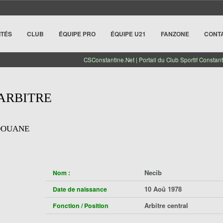
ITÉS
CLUB
ÉQUIPE PRO
ÉQUIPE U21
FANZONE
CONT
CSConstantine.Net | Portail du Club Sportif Constant
 ARBITRE
DOUANE
Necib
Nom :
10 Aoû 1978
Date de naissance
Arbitre central
Fonction / Position