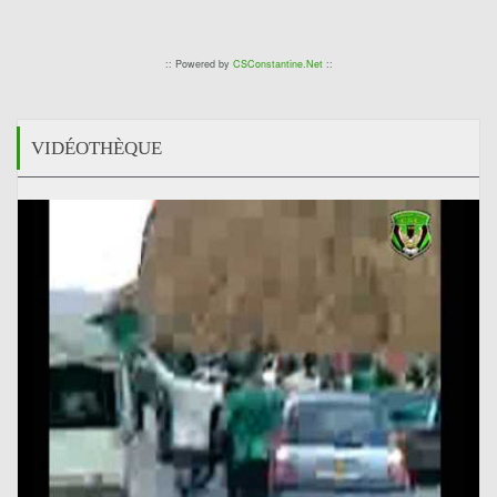
:: Powered by
CSConstantine.Net
::
VIDÉOTHÈQUE