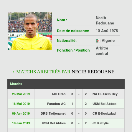
Necib
Nom :
Redouane
10 Aoû 1978
Date de naissance
Algérie
Nationalité :
Arbitre
Fonction / Position
central
MATCHS ARBITRÉS PAR
NECIB REDOUANE
Matchs
26 Mai 2019
MC Oran
3
-
2
NA Hussein Dey
16 Mai 2019
Paradou AC
1
-
2
USM Bel Abbes
09 Avr 2019
DRB Tadjenanet
0
-
0
CR Bélouizdad
19 Jan 2019
USM Bel Abbes
0
-
2
JS Kabylie