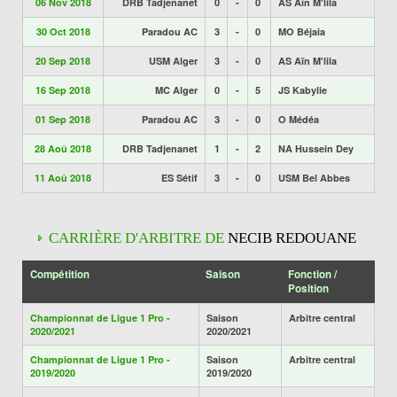
06 Nov 2018
DRB Tadjenanet
0
-
0
AS Aïn M'lila
30 Oct 2018
Paradou AC
3
-
0
MO Béjaia
20 Sep 2018
USM Alger
3
-
0
AS Aïn M'lila
16 Sep 2018
MC Alger
0
-
5
JS Kabylie
01 Sep 2018
Paradou AC
3
-
0
O Médéa
28 Aoû 2018
DRB Tadjenanet
1
-
2
NA Hussein Dey
11 Aoû 2018
ES Sétif
3
-
0
USM Bel Abbes
CARRIÈRE D'ARBITRE DE
NECIB REDOUANE
Compétition
Saison
Fonction /
Position
Championnat de Ligue 1 Pro -
Saison
Arbitre central
2020/2021
2020/2021
Championnat de Ligue 1 Pro -
Saison
Arbitre central
2019/2020
2019/2020