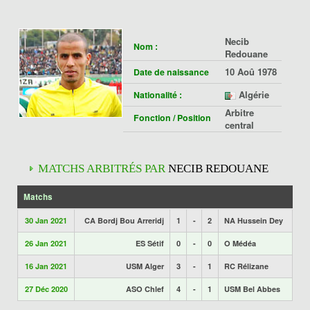
Necib
Nom :
Redouane
10 Aoû 1978
Date de naissance
Algérie
Nationalité :
Arbitre
Fonction / Position
central
MATCHS ARBITRÉS PAR
NECIB REDOUANE
Matchs
30 Jan 2021
CA Bordj Bou Arreridj
1
-
2
NA Hussein Dey
26 Jan 2021
ES Sétif
0
-
0
O Médéa
16 Jan 2021
USM Alger
3
-
1
RC Rélizane
27 Déc 2020
ASO Chlef
4
-
1
USM Bel Abbes