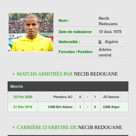
Necib
Nom :
Redouane
10 Aoû 1978
Date de naissance
Algérie
Nationalité :
Arbitre
Fonction / Position
central
MATCHS ARBITRÉS PAR
NECIB REDOUANE
Matchs
22 Fév 2020
Paradou AC
0
-
1
JS Saoura
21 Déc 2019
USM Bel Abbes
1
-
0
USM Alger
CARRIÈRE D'ARBITRE DE
NECIB REDOUANE