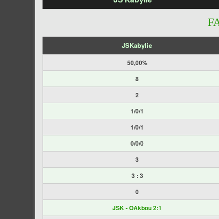
F
JSKabylie
50,00%
8
2
1/0/1
1/0/1
0/0/0
3
3 : 3
0
JSK - OAkbou 2:1