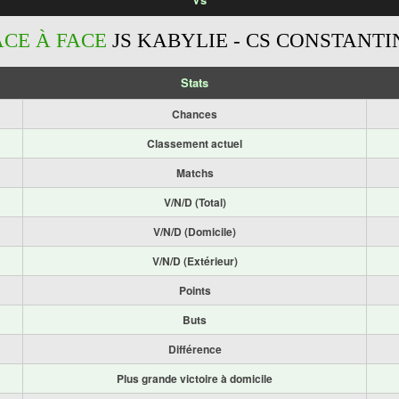
ACE À FACE
JS KABYLIE - CS CONSTANTI
Stats
Chances
Classement actuel
Matchs
V/N/D (Total)
V/N/D (Domicile)
V/N/D (Extérieur)
Points
Buts
Différence
Plus grande victoire à domicile