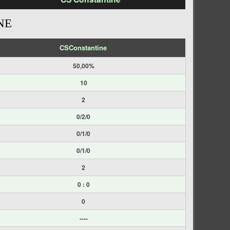
NE
CSConstantine
50,00%
10
2
0/2/0
0/1/0
0/1/0
2
0 : 0
0
----