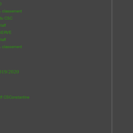
O
& classement
 du CSC
taff
SERVE
taff
& classement
019/2020
aff CSConstantine