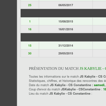
25
06/05/2017
1
15/08/2015
16
16/01/2016
15
31/12/2014
30
29/05/2015
PRÉSENTATION DU MATCH
JS KABYLIE -
Toutes les informations sur le match
JS Kabylie - CS C
Statistiques, chiffres, et historique des rencontres des 
Date du match
JS Kabylie - CS Constantine :
samedi,
Coup d'envoi du match
JSKabylie - CSConstantine
:
1
Lieu du match
JS Kabylie - CS Constantine
: