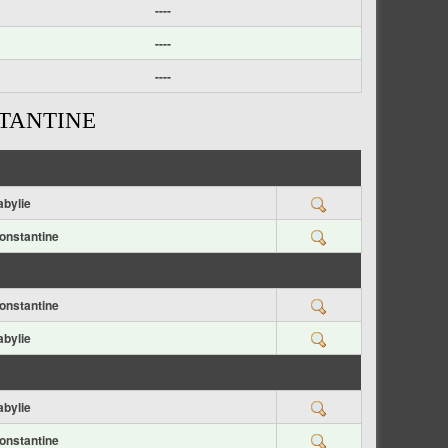
----
----
----
STANTINE
abylie
onstantine
onstantine
abylie
abylie
onstantine