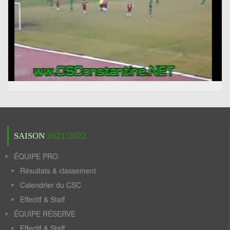
SAISON
2021/2022
ÉQUIPE PRO
Résultats & classement
Calendrier du CSC
Effectif & Staff
ÉQUIPE RÉSERVE
Effectif & Staff