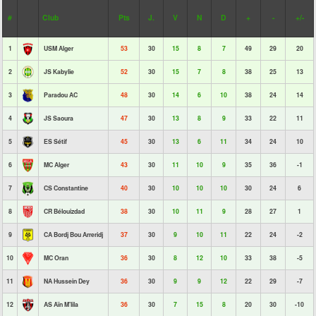
#
Club
Pts
J.
V
N
D
+
-
+/-
1
USM Alger
53
30
15
8
7
49
29
20
2
JS Kabylie
52
30
15
7
8
38
25
13
3
Paradou AC
48
30
14
6
10
38
24
14
4
JS Saoura
47
30
13
8
9
33
22
11
5
ES Sétif
45
30
13
6
11
34
24
10
6
MC Alger
43
30
11
10
9
35
36
-1
7
CS Constantine
40
30
10
10
10
30
24
6
8
CR Bélouizdad
38
30
10
11
9
28
27
1
9
CA Bordj Bou Arreridj
37
30
9
10
11
22
24
-2
10
MC Oran
36
30
8
12
10
33
38
-5
11
NA Hussein Dey
36
30
9
9
12
22
29
-7
12
AS Aïn M'lila
36
30
7
15
8
20
30
-10