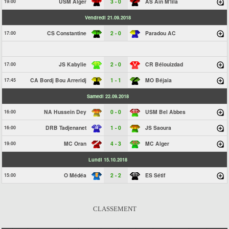
USM Alger
3 - 0
AS Aïn M'lila
19:00
Vendredi 21.09.2018
CS Constantine
2 - 0
Paradou AC
17:00
JS Kabylie
2 - 0
CR Bélouizdad
17:00
CA Bordj Bou Arreridj
1 - 1
MO Béjaia
17:45
Samedi 22.09.2018
NA Hussein Dey
0 - 0
USM Bel Abbes
16:00
DRB Tadjenanet
1 - 0
JS Saoura
16:00
MC Oran
4 - 3
MC Alger
19:00
Lundi 15.10.2018
O Médéa
2 - 2
ES Sétif
15:00
CLASSEMENT