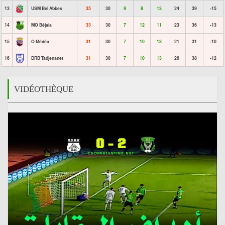
13
USM Bel Abbes
35
30
9
8
13
24
39
-15
14
MO Béjaia
33
30
7
12
11
23
36
-13
15
O Médéa
31
30
7
10
13
21
31
-10
16
DRB Tadjenanet
31
30
7
10
13
26
38
-12
VIDÉOTHÈQUE