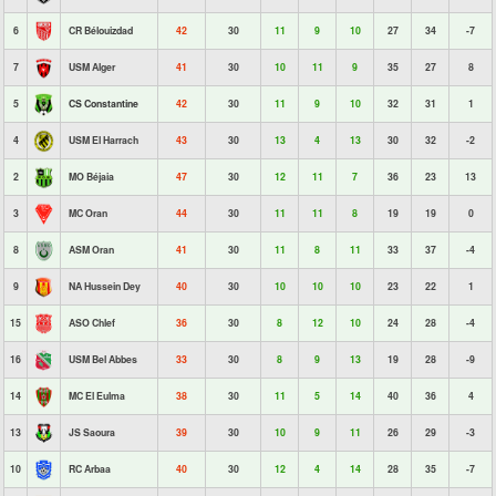
6
CR Bélouizdad
42
30
11
9
10
27
34
-7
7
USM Alger
41
30
10
11
9
35
27
8
5
CS Constantine
42
30
11
9
10
32
31
1
4
USM El Harrach
43
30
13
4
13
30
32
-2
2
MO Béjaia
47
30
12
11
7
36
23
13
3
MC Oran
44
30
11
11
8
19
19
0
8
ASM Oran
41
30
11
8
11
33
37
-4
9
NA Hussein Dey
40
30
10
10
10
23
22
1
15
ASO Chlef
36
30
8
12
10
24
28
-4
16
USM Bel Abbes
33
30
8
9
13
19
28
-9
14
MC El Eulma
38
30
11
5
14
40
36
4
13
JS Saoura
39
30
10
9
11
26
29
-3
10
RC Arbaa
40
30
12
4
14
28
35
-7