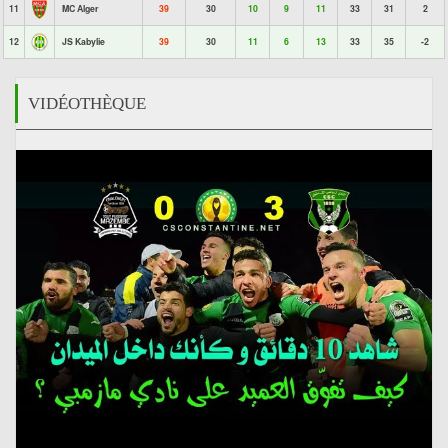
11
MC Alger
39
30
10
9
11
33
31
2
12
JS Kabylie
39
30
11
6
13
33
35
-2
VIDÉOTHÈQUE