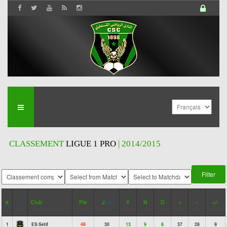
CLASSEMENT
LIGUE 1 PRO
| 2014/2015
#
Club
Pts
J.
V
N
D
+
-
+/-
1
ES Sétif
48
30
13
9
8
37
28
9