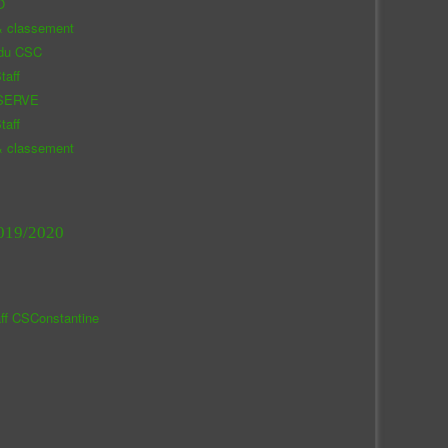
O
& classement
 du CSC
taff
SERVE
taff
& classement
019/2020
aff CSConstantine