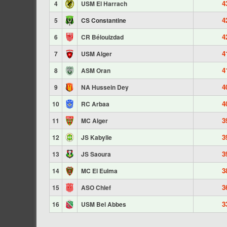
4
4
USM El Harrach
4
5
CS Constantine
4
6
CR Bélouizdad
4
7
USM Alger
4
8
ASM Oran
4
9
NA Hussein Dey
4
10
RC Arbaa
3
11
MC Alger
3
12
JS Kabylie
3
13
JS Saoura
3
14
MC El Eulma
3
15
ASO Chlef
3
16
USM Bel Abbes