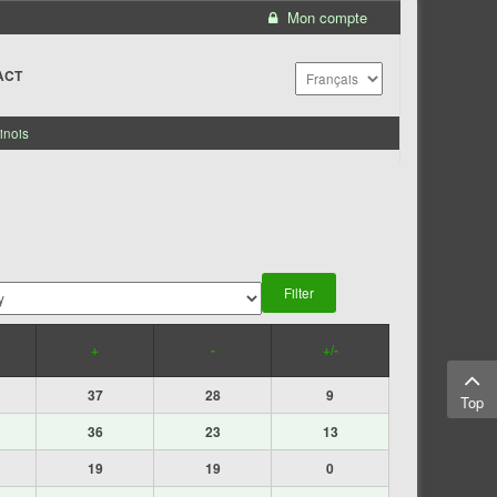
Mon compte
ACT
inois
+
-
+/-
37
28
9
Top
36
23
13
19
19
0