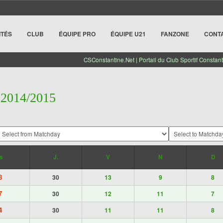
ITÉS
CLUB
ÉQUIPE PRO
ÉQUIPE U21
FANZONE
CONT
CSConstantine.Net | Portail du Club Sportif Constant
 2014/2015
s
J.
V
N
D
8
30
13
9
8
7
30
12
11
7
4
30
11
11
8