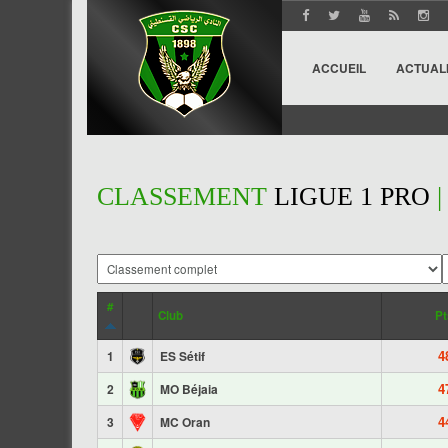
ACCUEIL
ACTUAL
CLASSEMENT
LIGUE 1 PRO
|
#
Club
Pt
4
1
ES Sétif
4
2
MO Béjaia
4
3
MC Oran