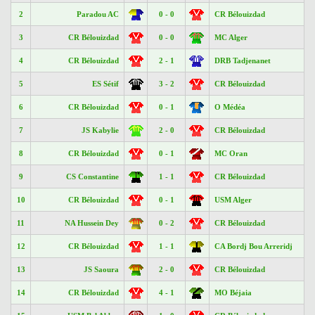
2
Paradou AC
0 - 0
CR Bélouizdad
3
CR Bélouizdad
0 - 0
MC Alger
4
CR Bélouizdad
2 - 1
DRB Tadjenanet
5
ES Sétif
3 - 2
CR Bélouizdad
6
CR Bélouizdad
0 - 1
O Médéa
7
JS Kabylie
2 - 0
CR Bélouizdad
8
CR Bélouizdad
0 - 1
MC Oran
9
CS Constantine
1 - 1
CR Bélouizdad
10
CR Bélouizdad
0 - 1
USM Alger
11
NA Hussein Dey
0 - 2
CR Bélouizdad
12
CR Bélouizdad
1 - 1
CA Bordj Bou Arreridj
13
JS Saoura
2 - 0
CR Bélouizdad
14
CR Bélouizdad
4 - 1
MO Béjaia