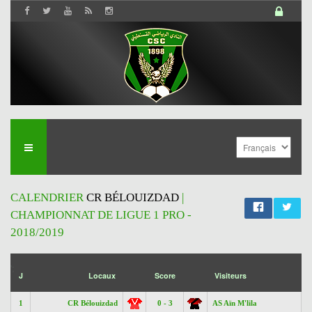
CALENDRIER
CR BÉLOUIZDAD
|
CHAMPIONNAT DE LIGUE 1 PRO -
2018/2019
';
J
Locaux
Score
Visiteurs
1
CR Bélouizdad
0 - 3
AS Aïn M'lila