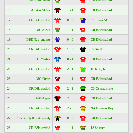
15
USM Bel Abbes
1 - 0
CR Bélouizdad
16
AS Aïn M'lila
1 - 1
CR Bélouizdad
17
CR Bélouizdad
0 - 0
Paradou AC
18
MC Alger
1 - 1
CR Bélouizdad
19
DRB Tadjenanet
0 - 0
CR Bélouizdad
20
CR Bélouizdad
1 - 0
ES Sétif
21
O Médéa
0 - 1
CR Bélouizdad
22
CR Bélouizdad
2 - 1
JS Kabylie
23
MC Oran
1 - 1
CR Bélouizdad
24
CR Bélouizdad
2 - 1
CS Constantine
25
USM Alger
2 - 3
CR Bélouizdad
26
CR Bélouizdad
2 - 0
NA Hussein Dey
27
CA Bordj Bou Arreridj
0 - 0
CR Bélouizdad
28
CR Bélouizdad
1 - 1
JS Saoura