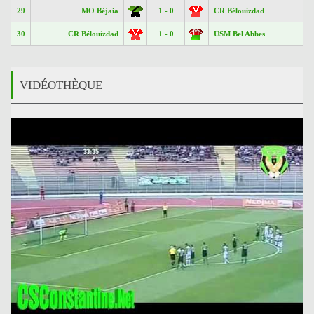
29
MO Béjaia
1 - 0
CR Bélouizdad
30
CR Bélouizdad
1 - 0
USM Bel Abbes
VIDÉOTHÈQUE