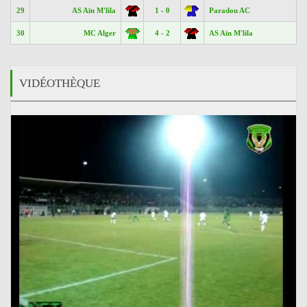
29
AS Aïn M'lila
1 - 0
Paradou AC
30
MC Alger
4 - 2
AS Aïn M'lila
VIDÉOTHÈQUE