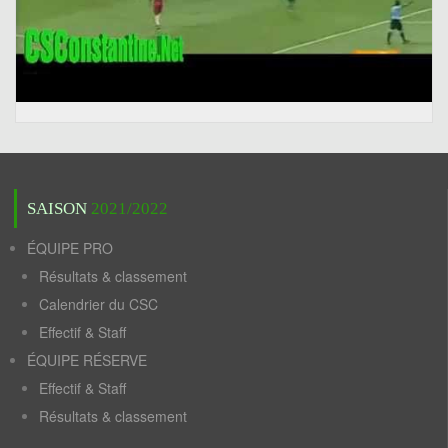
SAISON
2021/2022
ÉQUIPE PRO
Résultats & classement
Calendrier du CSC
Effectif & Staff
ÉQUIPE RÉSERVE
Effectif & Staff
Résultats & classement