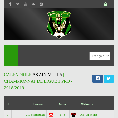
CALENDRIER
AS AÏN M'LILA
|
CHAMPIONNAT DE LIGUE 1 PRO -
2018/2019
';
J
Locaux
Score
Visiteurs
1
CR Bélouizdad
0 - 3
AS Aïn M'lila