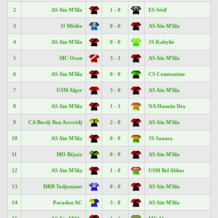
2
AS Aïn M'lila
1 - 0
ES Sétif
3
O Médéa
0 - 0
AS Aïn M'lila
4
AS Aïn M'lila
0 - 0
JS Kabylie
5
MC Oran
3 - 1
AS Aïn M'lila
6
AS Aïn M'lila
0 - 0
CS Constantine
7
USM Alger
3 - 0
AS Aïn M'lila
8
AS Aïn M'lila
1 - 1
NA Hussein Dey
9
CA Bordj Bou Arreridj
2 - 0
AS Aïn M'lila
10
AS Aïn M'lila
0 - 0
JS Saoura
11
MO Béjaia
0 - 0
AS Aïn M'lila
12
AS Aïn M'lila
1 - 0
USM Bel Abbes
13
DRB Tadjenanet
0 - 0
AS Aïn M'lila
14
Paradou AC
3 - 0
AS Aïn M'lila