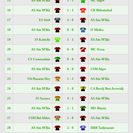
15
AS Aïn M'lila
1 - 1
MC Alger
16
AS Aïn M'lila
1 - 1
CR Bélouizdad
17
ES Sétif
4 - 0
AS Aïn M'lila
18
AS Aïn M'lila
0 - 0
O Médéa
19
JS Kabylie
1 - 1
AS Aïn M'lila
20
AS Aïn M'lila
0 - 0
MC Oran
21
CS Constantine
0 - 0
AS Aïn M'lila
22
AS Aïn M'lila
0 - 0
USM Alger
23
NA Hussein Dey
1 - 1
AS Aïn M'lila
24
AS Aïn M'lila
1 - 0
CA Bordj Bou Arreridj
25
JS Saoura
4 - 1
AS Aïn M'lila
26
AS Aïn M'lila
2 - 1
MO Béjaia
27
USM Bel Abbes
1 - 0
AS Aïn M'lila
28
AS Aïn M'lila
2 - 0
DRB Tadjenanet