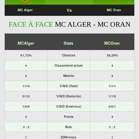
Vs
MC Alger
MC Oran
FACE À FACE
MC ALGER - MC ORAN
MCAlger
Stats
MCOran
61,72%
Chances
38,29%
4
Classement actuel
4
2
Matchs
3
1/1/0
V/N/D (Total)
1/1/1
0/1/0
V/N/D (Domicile)
1/1/0
1/0/0
V/N/D (Extérieur)
0/0/1
4
Points
4
3 : 2
Buts
3 : 2
1
Différence
1