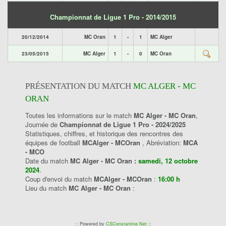
Championnat de Ligue 1 Pro - 2014/2015
20/12/2014
MC Oran
1
-
1
MC Alger
23/05/2015
MC Alger
1
-
0
MC Oran
PRÉSENTATION DU MATCH
MC ALGER - MC
ORAN
Toutes les informations sur le match
MC Alger - MC Oran
,
Journée de
Championnat de Ligue 1 Pro - 2024/2025
Statistiques, chiffres, et historique des rencontres des
équipes de football
MCAlger - MCOran
, Abréviation:
MCA
- MCO
Date du match
MC Alger - MC Oran :
samedi, 12 octobre
2024
.
Coup d'envoi du match
MCAlger - MCOran
:
16:00 h
Lieu du match
MC Alger - MC Oran
:
:: Powered by
CSConstantine.Net
::