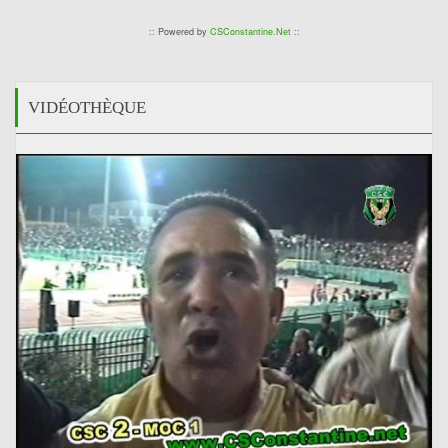
:: Powered by
CSConstantine.Net
::
VIDÉOTHÈQUE