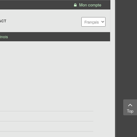
Mon compte
ACT
inois
Top