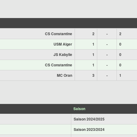
CS Constantine
2
-
2
USM Alger
1
-
0
JS Kabylie
1
-
0
CS Constantine
1
-
0
MC Oran
3
-
1
Saison
Saison 2024/2025
Saison 2023/2024