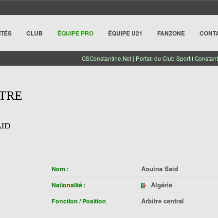
ITÉS
CLUB
ÉQUIPE PRO
ÉQUIPE U21
FANZONE
CONT
CSConstantine.Net | Portail du Club Sportif Constant
ITRE
AID
Aouina Said
Nom :
Algérie
Nationalité :
Arbitre central
Fonction / Position