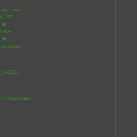
O
& classement
 du CSC
taff
SERVE
taff
& classement
019/2020
aff CSConstantine