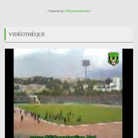
:: Powered by
CSConstantine.Net
::
VIDÉOTHÈQUE